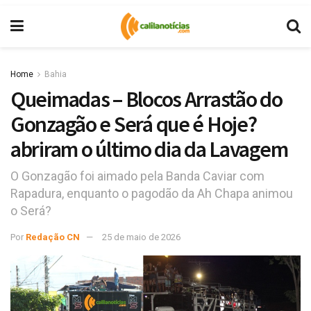
Home
Bahia
Queimadas – Blocos Arrastão do
Gonzagão e Será que é Hoje?
abriram o último dia da Lavagem
O Gonzagão foi aimado pela Banda Caviar com
Rapadura, enquanto o pagodão da Ah Chapa animou
o Será?
Por
Redação CN
25 de maio de 2026