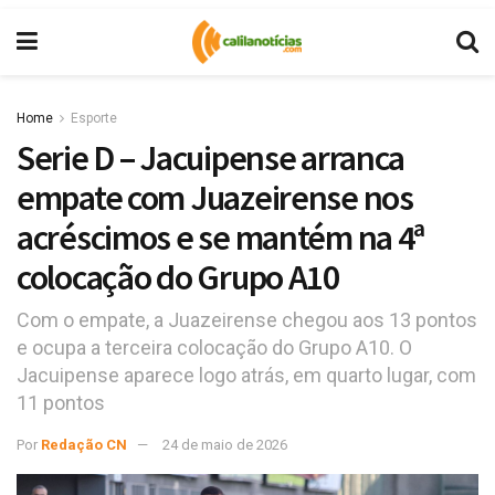
Home
Esporte
Serie D – Jacuipense arranca
empate com Juazeirense nos
acréscimos e se mantém na 4ª
colocação do Grupo A10
Com o empate, a Juazeirense chegou aos 13 pontos
e ocupa a terceira colocação do Grupo A10. O
Jacuipense aparece logo atrás, em quarto lugar, com
11 pontos
Por
Redação CN
24 de maio de 2026