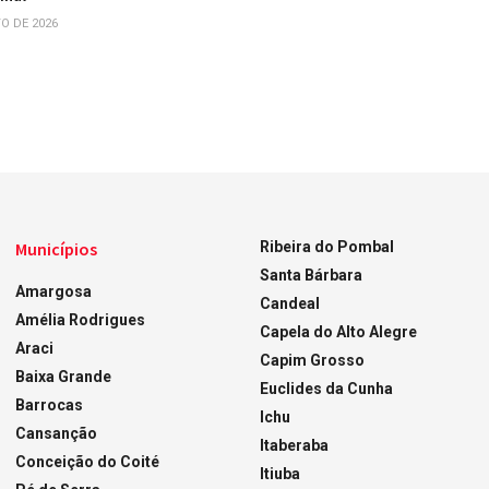
O DE 2026
Municípios
Ribeira do Pombal
Santa Bárbara
Amargosa
Candeal
Amélia Rodrigues
Capela do Alto Alegre
Araci
Capim Grosso
Baixa Grande
Euclides da Cunha
Barrocas
Ichu
Cansanção
Itaberaba
Conceição do Coité
Itiuba