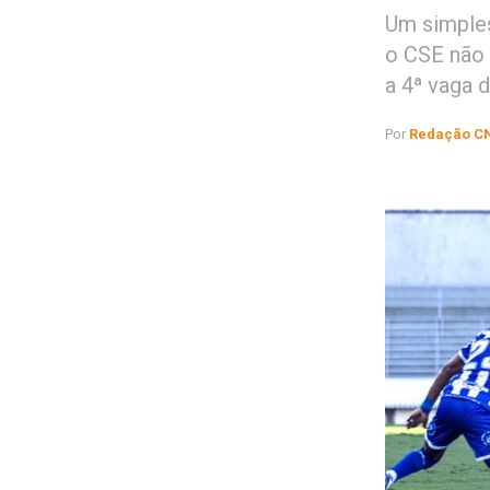
Um simple
o CSE não 
a 4ª vaga 
Por
Redação C