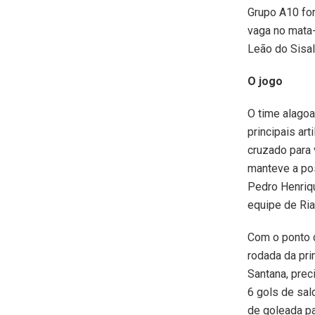
Grupo A10 for
vaga no mata
Leão do Sisal 
O jogo
O time alagoa
principais ar
cruzado para 
manteve a pos
Pedro Henriqu
equipe de Ria
Com o ponto 
rodada da pri
Santana, pre
6 gols de sal
de goleada pa