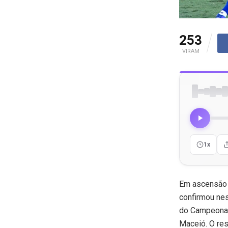
253
VIRAM
1x
Em ascensão 
confirmou nes
do Campeonato
Maceió. O res