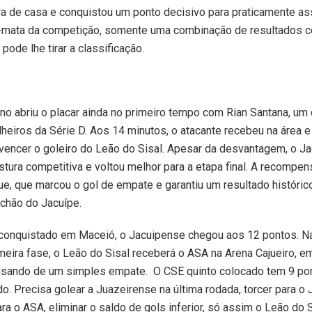
a de casa e conquistou um ponto decisivo para praticamente as
-mata da competição, somente uma combinação de resultados co
pode lhe tirar a classificação.
no abriu o placar ainda no primeiro tempo com Rian Santana, um
tilheiros da Série D. Aos 14 minutos, o atacante recebeu na área e
vencer o goleiro do Leão do Sisal. Apesar da desvantagem, o J
tura competitiva e voltou melhor para a etapa final. A recompe
e, que marcou o gol de empate e garantiu um resultado histórico
chão do Jacuípe.
conquistado em Maceió, o Jacuipense chegou aos 12 pontos. Na
meira fase, o Leão do Sisal receberá o ASA na Arena Cajueiro, e
cisando de um simples empate. O CSE quinto colocado tem 9 p
do. Precisa golear a Juazeirense na última rodada, torcer para o
ra o ASA, eliminar o saldo de gols inferior, só assim o Leão do S