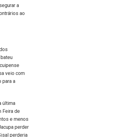
segurar a
ntrários ao
 dos
 bateu
acuipense
nsa veio com
 para a
 última
m Feira de
ontos e menos
 Jacupa perder
isal perderia