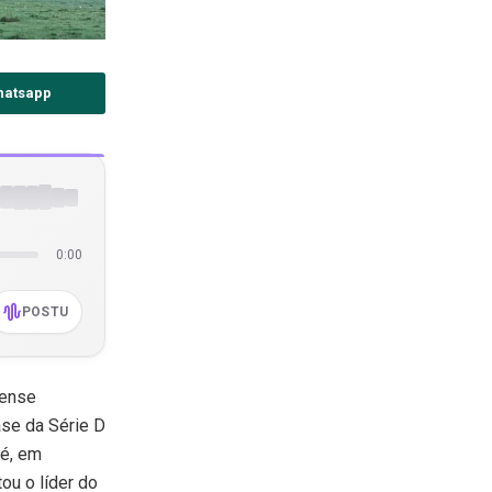
hatsapp
0:00
POSTU
pense
ase da Série D
lé, em
ou o líder do