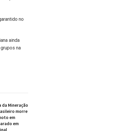
garantido no
iana ainda
 grupos na
a da Mineração
asileiro morre
 moto em
parado em
inal