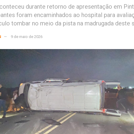
conteceu durante retorno de apresentação em Pint
antes foram encaminhados ao hospital para avali
culo tombar no meio da pista na madrugada deste 
N
9 de maio de 2026