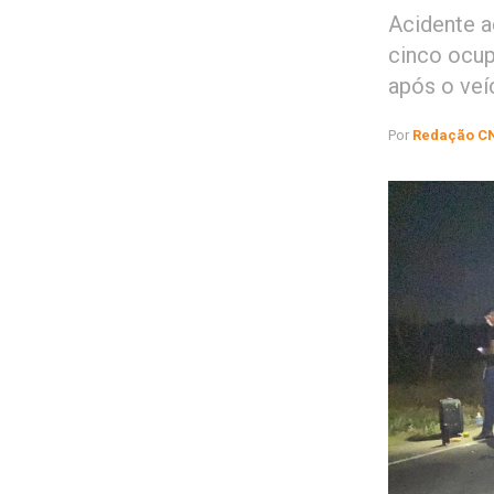
Acidente a
cinco ocup
após o veí
Por
Redação C