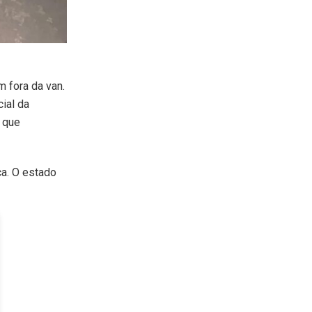
 fora da van.
cial da
 que
ca. O estado