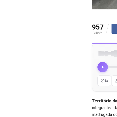
957
VIRAM
1x
Território d
integrantes d
madrugada des