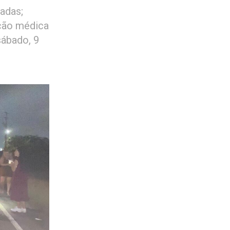
adas;
ação médica
sábado, 9