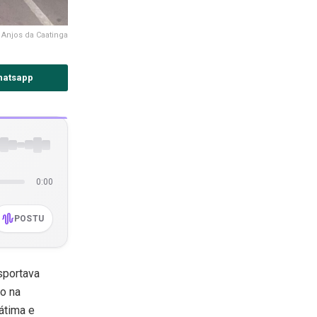
 Anjos da Caatinga
hatsapp
0:00
POSTU
sportava
o na
átima
e