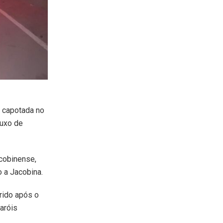
, capotada no
luxo de
acobinense,
o a
Jacobina
.
rido após o
aróis