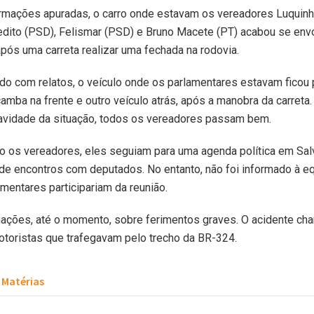
rmações apuradas, o carro onde estavam os vereadores Luquinh
pedito (PSD), Felismar (PSD) e Bruno Macete (PT) acabou se en
pós uma carreta realizar uma fechada na rodovia.
do com relatos, o veículo onde os parlamentares estavam ficou
amba na frente e outro veículo atrás, após a manobra da carreta
ravidade da situação, todos os vereadores passam bem.
o os vereadores, eles seguiam para uma agenda política em Sal
 de encontros com deputados. No entanto, não foi informado à eq
amentares participariam da reunião.
mações, até o momento, sobre ferimentos graves. O acidente ch
toristas que trafegavam pelo trecho da BR-324.
Matérias