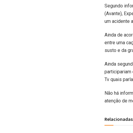
Segundo info
(Avante), Ex
um acidente a
Ainda de acor
entre uma caç
susto e da g
Ainda segund
participariam
Tv quais parl
Não há infor
atenção de mo
Relacionadas