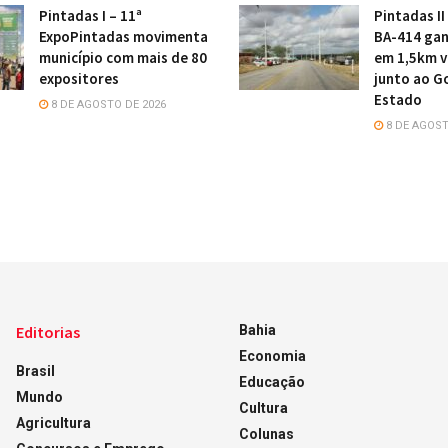
Pintadas I – 11ª
Pintadas II
ExpoPintadas movimenta
BA-414 gan
município com mais de 80
em 1,5km v
expositores
junto ao G
Estado
8 DE AGOSTO DE 2026
8 DE AGOST
Editorias
Bahia
Economia
Brasil
Educação
Mundo
Cultura
Agricultura
Colunas