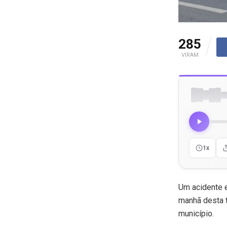
285
VIRAM
1x
Um acidente e
manhã desta t
município.