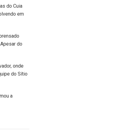
as do Cuia
volvendo em
 prensado
. Apesar do
vador, onde
uipe do Sítio
amou a