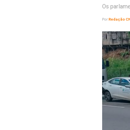
Os parlame
Por
Redação C