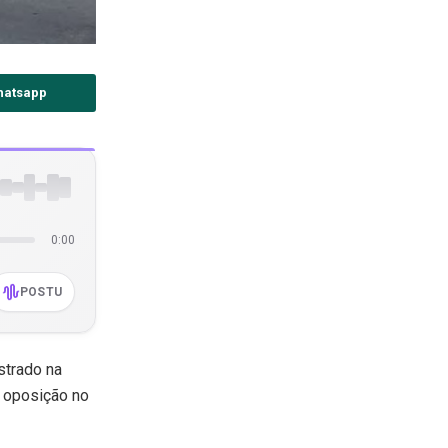
hatsapp
0:00
POSTU
strado na
a oposição no