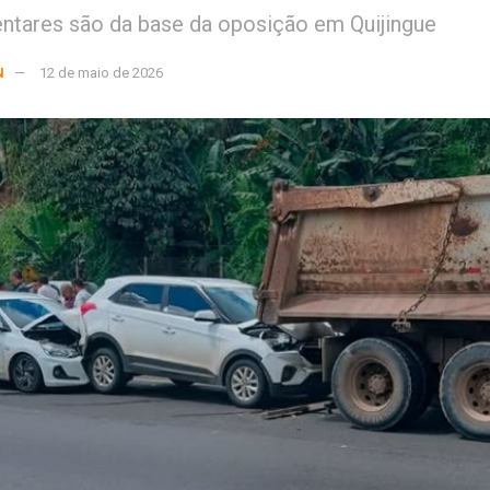
ntares são da base da oposição em Quijingue
N
12 de maio de 2026