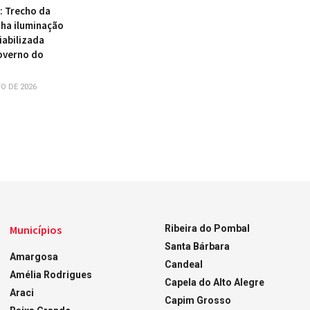
 : Trecho da
ha iluminação
iabilizada
overno do
O DE 2026
Municípios
Ribeira do Pombal
Santa Bárbara
Amargosa
Candeal
Amélia Rodrigues
Capela do Alto Alegre
Araci
Capim Grosso