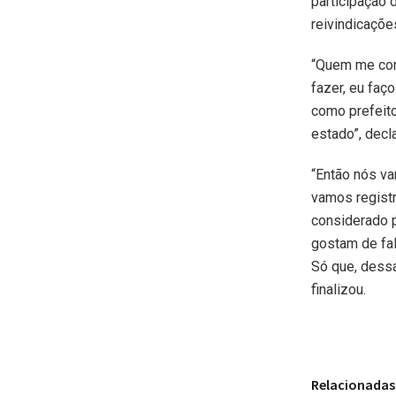
participação 
reivindicaçõe
“Quem me con
fazer, eu faç
como prefeito
estado”, decl
“Então nós va
vamos registr
considerado p
gostam de fal
Só que, dessa
finalizou.
Relacionadas