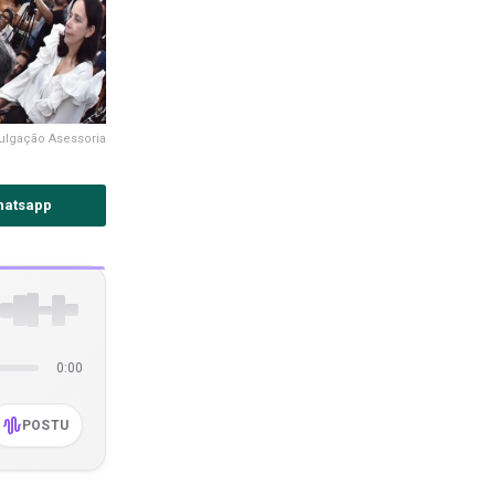
ulgação Asessoria
hatsapp
0:00
POSTU