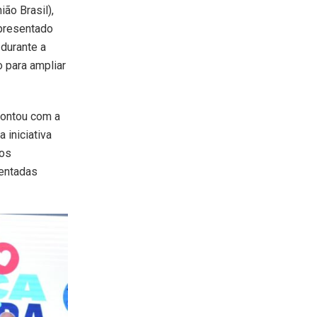
ão Brasil),
apresentado
 durante a
 para ampliar
contou com a
 iniciativa
nos
sentadas