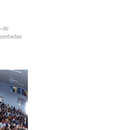
r
o de
esentadas