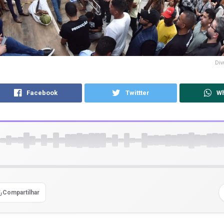
Div
Facebook
Twittter
W
Compartilhar