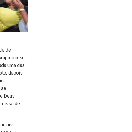
de de
 compromisso
cada uma das
sto, depois
as
 se
se Deus
romisso de
nciais,