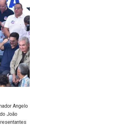
enador Angelo
ado João
presentantes