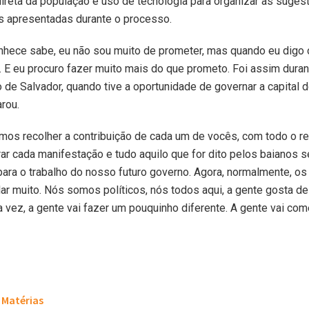
direta da população e uso de tecnologia para organizar as suges
s apresentadas durante o processo.
hece sabe, eu não sou muito de prometer, mas quando eu digo 
o. E eu procuro fazer muito mais do que prometo. Foi assim duran
 de Salvador, quando tive a oportunidade de governar a capital 
arou.
mos recolher a contribuição de cada um de vocês, com todo o re
ar cada manifestação e tudo aquilo que for dito pelos baianos s
ara o trabalho do nosso futuro governo. Agora, normalmente, os 
ar muito. Nós somos políticos, nós todos aqui, a gente gosta de 
 vez, a gente vai fazer um pouquinho diferente. A gente vai com
Matérias