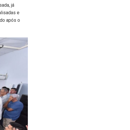
ada, já
alisadas e
ado após o