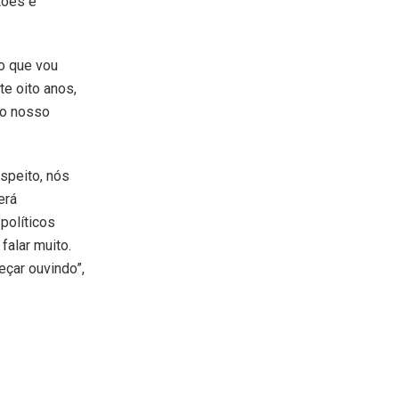
tões e
o que vou
te oito anos,
do nosso
speito, nós
erá
políticos
falar muito.
eçar ouvindo”,