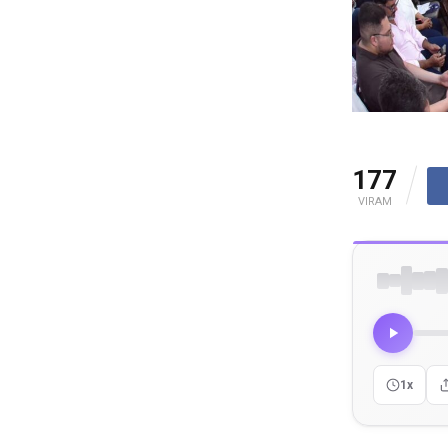
177
VIRAM
1x