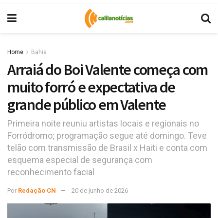
Home
Bahia
Arraiá do Boi Valente começa com
muito forró e expectativa de
grande público em Valente
Primeira noite reuniu artistas locais e regionais no
Forródromo; programação segue até domingo. Teve
telão com transmissão de Brasil x Haiti e conta com
esquema especial de segurança com
reconhecimento facial
Por
Redação CN
20 de junho de 2026