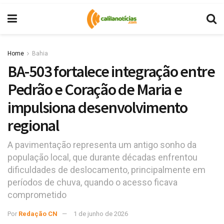
Home
Bahia
BA-503 fortalece integração entre
Pedrão e Coração de Maria e
impulsiona desenvolvimento
regional
A pavimentação representa um antigo sonho da
população local, que durante décadas enfrentou
dificuldades de deslocamento, principalmente em
períodos de chuva, quando o acesso ficava
comprometido
Por
Redação CN
1 de junho de 2026