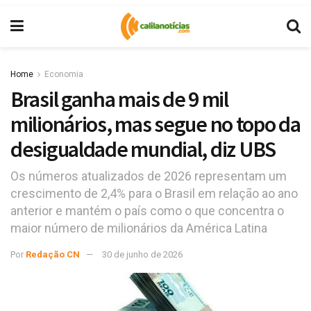
Home
Economia
Brasil ganha mais de 9 mil
milionários, mas segue no topo da
desigualdade mundial, diz UBS
Os números atualizados de 2026 representam um
crescimento de 2,4% para o Brasil em relação ao ano
anterior e mantém o país como o que concentra o
maior número de milionários da América Latina
Por
Redação CN
30 de junho de 2026