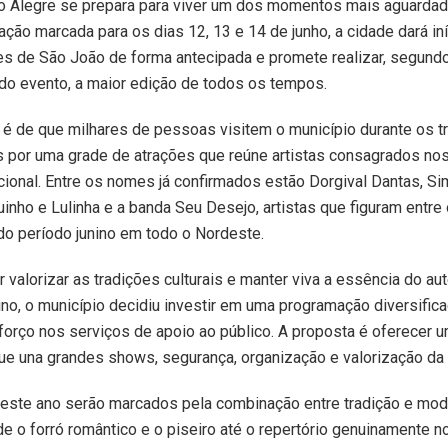
to Alegre se prepara para viver um dos momentos mais aguardad
ão marcada para os dias 12, 13 e 14 de junho, a cidade dará iní
 de São João de forma antecipada e promete realizar, segundo
do evento, a maior edição de todos os tempos.
 é de que milhares de pessoas visitem o município durante os t
as por uma grade de atrações que reúne artistas consagrados no
cional. Entre os nomes já confirmados estão Dorgival Dantas, S
uinho e Lulinha e a banda Seu Desejo, artistas que figuram entre
do período junino em todo o Nordeste.
 valorizar as tradições culturais e manter viva a essência do au
no, o município decidiu investir em uma programação diversifica
forço nos serviços de apoio ao público. A proposta é oferecer 
ue una grandes shows, segurança, organização e valorização da c
deste ano serão marcados pela combinação entre tradição e mod
e o forró romântico e o piseiro até o repertório genuinamente n