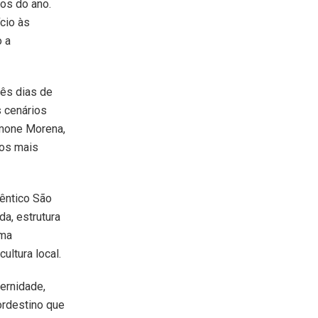
os do ano.
cio às
 a
rês dias de
s cenários
imone Morena,
 os mais
têntico São
da, estrutura
uma
ultura local.
ernidade,
ordestino que