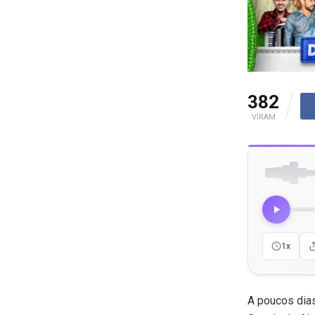
382
VIRAM
1x
A poucos dias