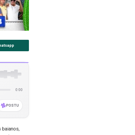
hatsapp
0:00
POSTU
s baianos,