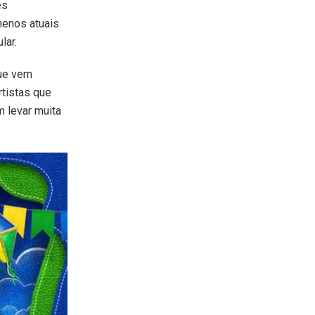
es
menos atuais
lar.
que vem
tistas que
 levar muita