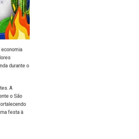
a economia
dores
nda durante o
tes. A
ente o São
 fortalecendo
uma festa à