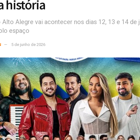
a história
o Alto Alegre vai acontecer nos dias 12, 13 e 14 de
plo espaço
N
5 de junho de 2026