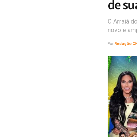
de su
O Arraiá d
novo e am
Por
Redação C