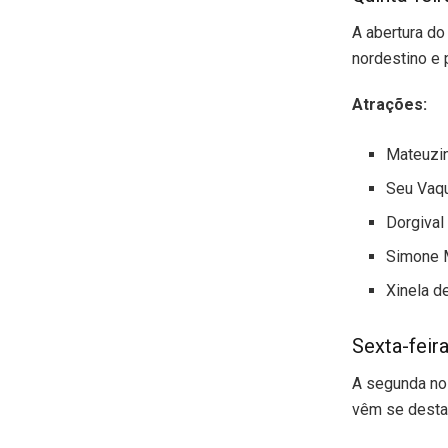
A abertura do
nordestino e 
Atrações:
Mateuzi
Seu Vaq
Dorgival
Simone 
Xinela d
Sexta-feir
A segunda noi
vêm se desta