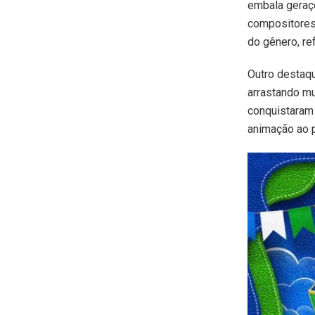
embala geraç
compositores
do gênero, re
Outro destaqu
arrastando mu
conquistaram 
animação ao p