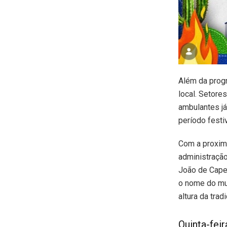
Além da progr
local. Setore
ambulantes já
período festi
Com a proximi
administração
João de Capel
o nome do mun
altura da trad
Quinta-feir