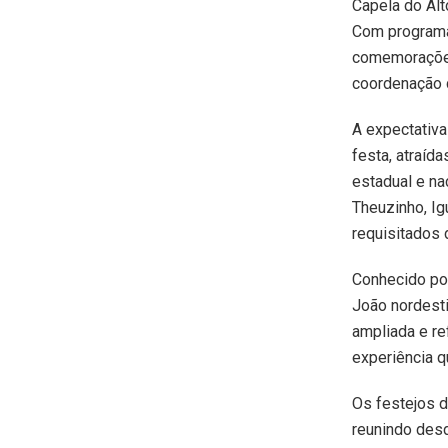
Capela do Al
Com programaç
comemorações
coordenação 
A expectativa
festa, atraíd
estadual e na
Theuzinho, Ig
requisitados 
Conhecido por
João nordesti
ampliada e re
experiência q
Os festejos 
reunindo desd