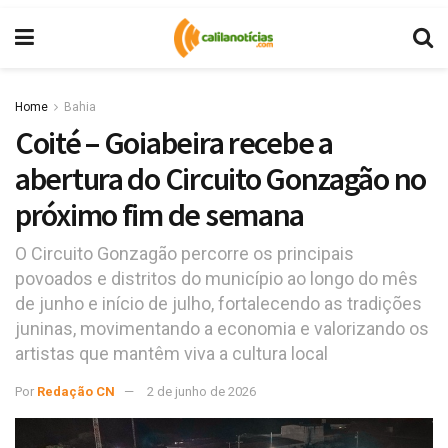
Home
Bahia
Coité – Goiabeira recebe a
abertura do Circuito Gonzagão no
próximo fim de semana
O Circuito Gonzagão percorre os principais
povoados e distritos do município ao longo do mês
de junho e início de julho, fortalecendo as tradições
juninas, movimentando a economia e valorizando os
artistas que mantêm viva a cultura local
Por
Redação CN
2 de junho de 2026