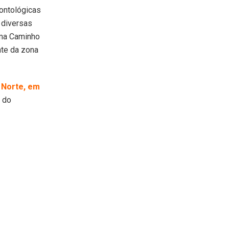
ontológicas
 diversas
ama Caminho
nte da zona
l Norte, em
, do