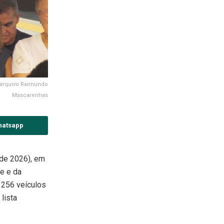
: arquivo Raimundo
Mascarenhas
hatsapp
o de 2026), em
e e da
 256 veículos
lista