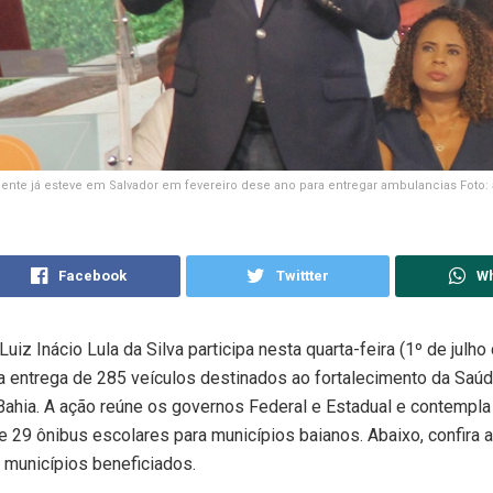
ente já esteve em Salvador em fevereiro dese ano para entregar ambulancias Foto
Facebook
Twittter
W
uiz Inácio Lula da Silva participa nesta quarta-feira (1º de julh
a entrega de 285 veículos destinados ao fortalecimento da Saúd
ahia. A ação reúne os governos Federal e Estadual e contempla
e 29 ônibus escolares para municípios baianos. Abaixo, confira a 
 municípios beneficiados.