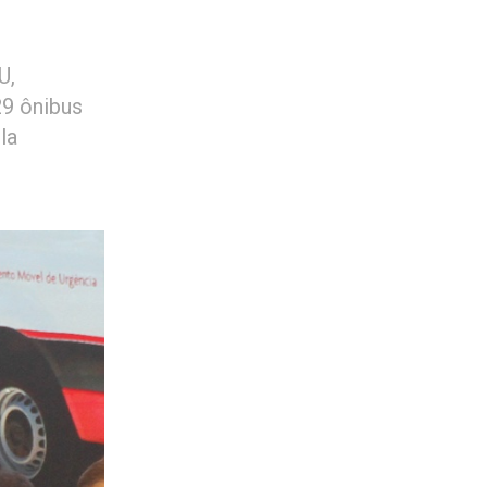
U,
29 ônibus
la