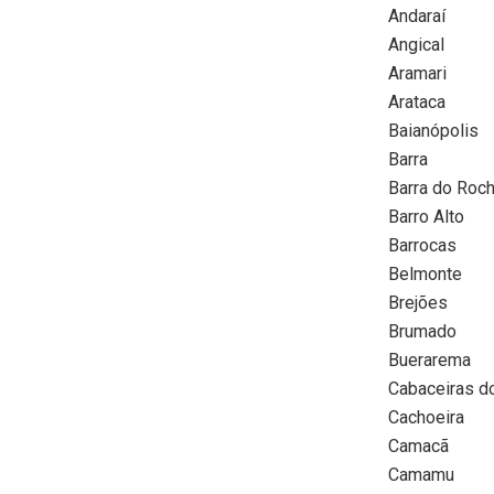
Andaraí
Angical
Aramari
Arataca
Baianópolis
Barra
Barra do Roc
Barro Alto
Barrocas
Belmonte
Brejões
Brumado
Buerarema
Cabaceiras d
Cachoeira
Camacã
Camamu