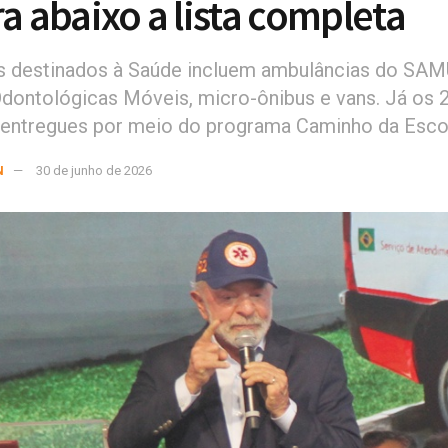
ra abaixo a lista completa
s destinados à Saúde incluem ambulâncias do SAM
dontológicas Móveis, micro-ônibus e vans. Já os 
 entregues por meio do programa Caminho da Esco
N
30 de junho de 2026