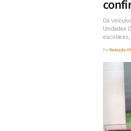
confi
Os veículo
Unidades O
escolares,
Por
Redação C