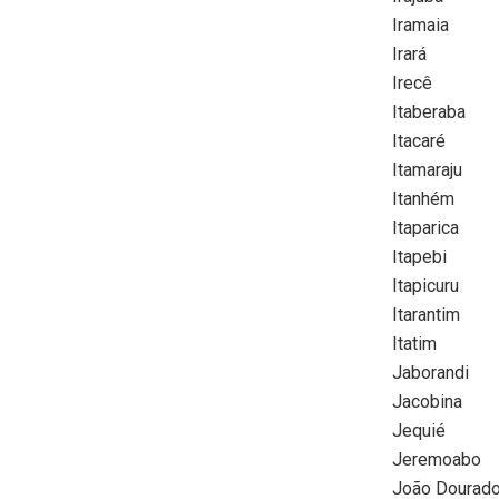
Iramaia
Irará
Irecê
Itaberaba
Itacaré
Itamaraju
Itanhém
Itaparica
Itapebi
Itapicuru
Itarantim
Itatim
Jaborandi
Jacobina
Jequié
Jeremoabo
João Dourad