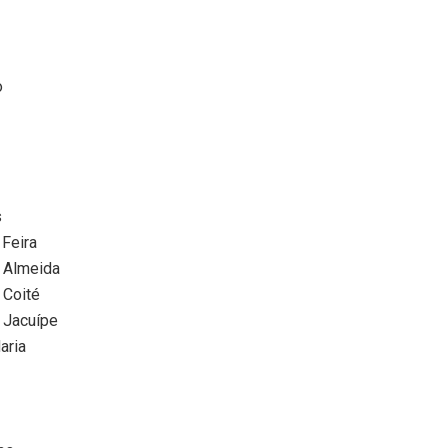
o
s
 Feira
 Almeida
 Coité
 Jacuípe
aria