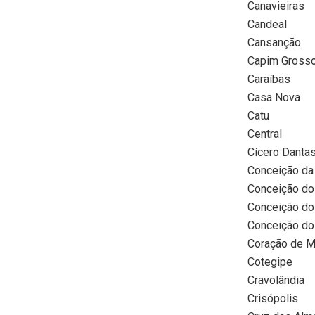
Canavieiras
Candeal
Cansanção
Capim Gross
Caraíbas
Casa Nova
Catu
Central
Cícero Danta
Conceição da
Conceição do
Conceição do
Conceição do
Coração de M
Cotegipe
Cravolândia
Crisópolis