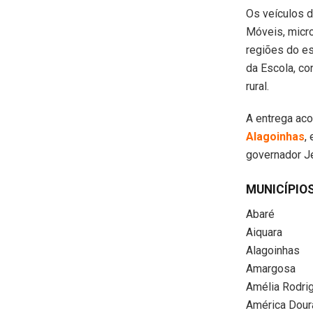
Os veículos 
Móveis, micro
regiões do e
da Escola, co
rural.
A entrega ac
Alagoinhas
,
governador J
MUNICÍPIO
Abaré
Aiquara
Alagoinhas
Amargosa
Amélia Rodri
América Dour