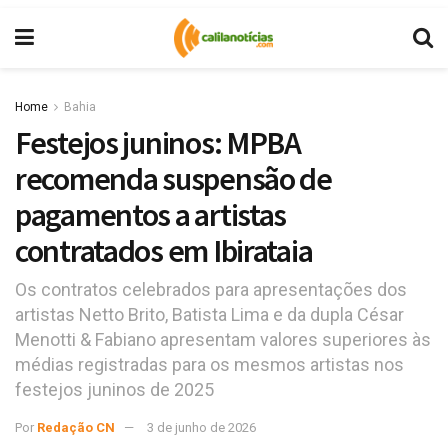
Home
Bahia
Festejos juninos: MPBA
recomenda suspensão de
pagamentos a artistas
contratados em Ibirataia
Os contratos celebrados para apresentações dos
artistas Netto Brito, Batista Lima e da dupla César
Menotti & Fabiano apresentam valores superiores às
médias registradas para os mesmos artistas nos
festejos juninos de 2025
Por
Redação CN
3 de junho de 2026