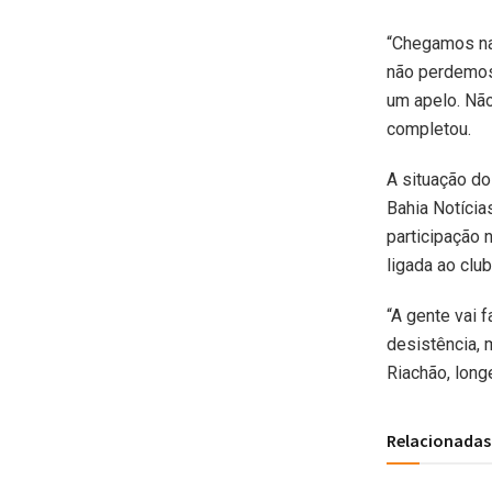
“Chegamos na 
não perdemos 
um apelo. Não
completou.
A situação do
Bahia Notícia
participação 
ligada ao clu
“A gente vai 
desistência, 
Riachão, long
Relacionadas