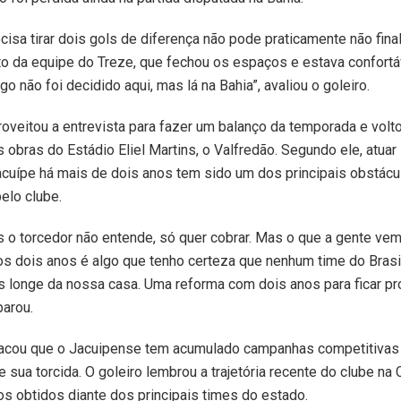
cisa tirar dois gols de diferença não pode praticamente não fina
 da equipe do Treze, que fechou os espaços e estava confortáv
go não foi decidido aqui, mas lá na Bahia”, avaliou o goleiro.
roveitou a entrevista para fazer um balanço da temporada e volto
 obras do Estádio Eliel Martins, o Valfredão. Segundo ele, atuar
cuípe há mais de dois anos tem sido um dos principais obstácu
elo clube.
 o torcedor não entende, só quer cobrar. Mas o que a gente ve
s dois anos é algo que tenho certeza que nenhum time do Brasil
s longe da nossa casa. Uma reforma com dois anos para ficar pr
parou.
acou que o Jacuipense tem acumulado campanhas competitiv
e sua torcida. O goleiro lembrou a trajetória recente do clube na
os obtidos diante dos principais times do estado.