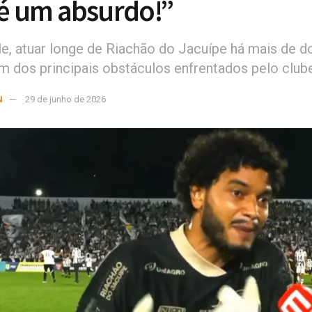
 é um absurdo!”
e, atuar longe de Riachão do Jacuípe há mais de d
m dos principais obstáculos enfrentados pelo club
N
29 de junho de 2026