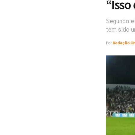
“Isso
Segundo el
tem sido u
Por
Redação C