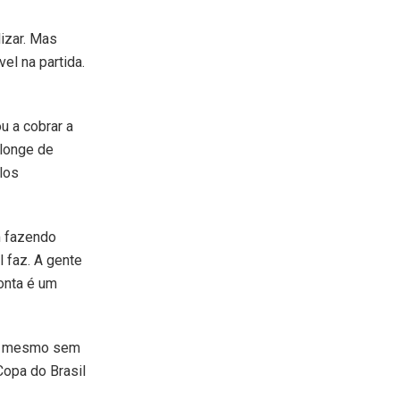
lizar. Mas
el na partida.
u a cobrar a
 longe de
los
m fazendo
 faz. A gente
onta é um
as mesmo sem
 Copa do Brasil