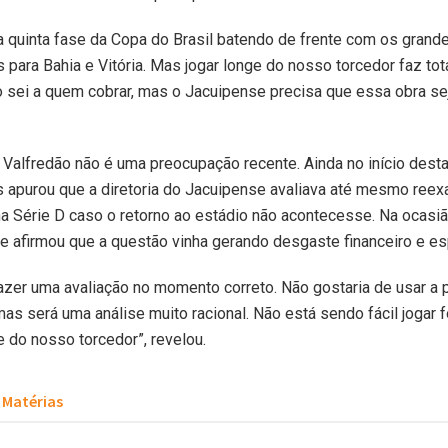
quinta fase da Copa do Brasil batendo de frente com os grand
para Bahia e Vitória. Mas jogar longe do nosso torcedor faz tota
 sei a quem cobrar, mas o Jacuipense precisa que essa obra sej
 Valfredão não é uma preocupação recente. Ainda no início dest
s apurou que a diretoria do Jacuipense avaliava até mesmo reex
na Série D caso o retorno ao estádio não acontecesse. Na ocasi
be afirmou que a questão vinha gerando desgaste financeiro e es
fazer uma avaliação no momento correto. Não gostaria de usar a 
mas será uma análise muito racional. Não está sendo fácil jogar 
e do nosso torcedor”, revelou.
Matérias