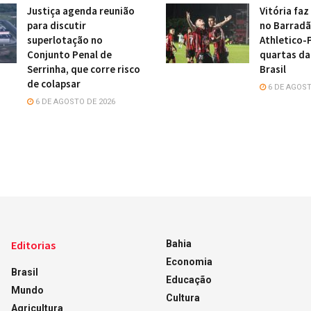
Justiça agenda reunião
Vitória faz
para discutir
no Barradã
superlotação no
Athletico-
Conjunto Penal de
quartas da
Serrinha, que corre risco
Brasil
de colapsar
6 DE AGOST
6 DE AGOSTO DE 2026
Editorias
Bahia
Economia
Brasil
Educação
Mundo
Cultura
Agricultura