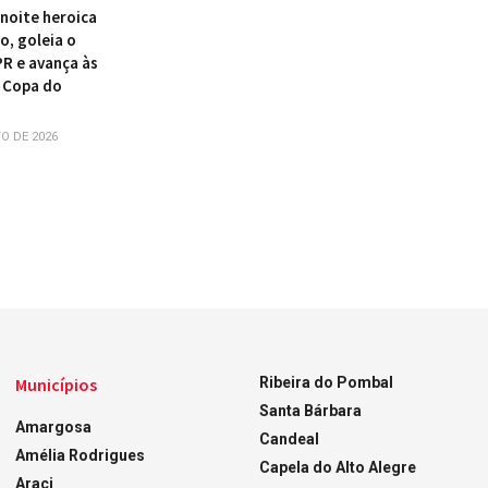
 noite heroica
o, goleia o
PR e avança às
 Copa do
O DE 2026
Municípios
Ribeira do Pombal
Santa Bárbara
Amargosa
Candeal
Amélia Rodrigues
Capela do Alto Alegre
Araci