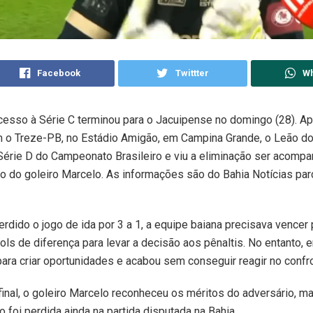
Facebook
Twittter
W
cesso à Série C terminou para o Jacuipense no domingo (28). A
 o Treze-PB, no Estádio Amigão, em Campina Grande, o Leão do
érie D do Campeonato Brasileiro e viu a eliminação ser acomp
o do goleiro Marcelo. As informações são do Bahia Notícias par
rdido o jogo de ida por 3 a 1, a equipe baiana precisava vencer 
ls de diferença para levar a decisão aos pênaltis. No entanto, 
para criar oportunidades e acabou sem conseguir reagir no confr
final, o goleiro Marcelo reconheceu os méritos do adversário, m
o foi perdida ainda na partida disputada na Bahia.