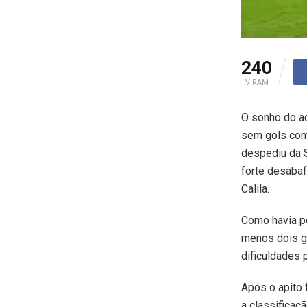
240
VIRAM
O sonho do a
sem gols com
despediu da S
forte desabaf
Calila.
Como havia pe
menos dois go
dificuldades 
Após o apito 
a classificaçã