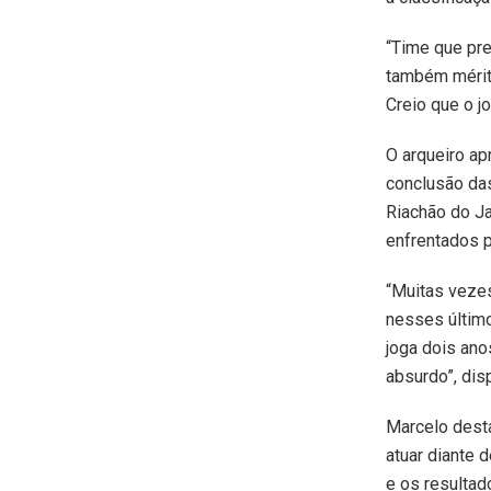
“Time que pre
também mérito
Creio que o jo
O arqueiro ap
conclusão das
Riachão do Ja
enfrentados p
“Muitas vezes
nesses último
joga dois ano
absurdo”, dis
Marcelo dest
atuar diante d
e os resultad