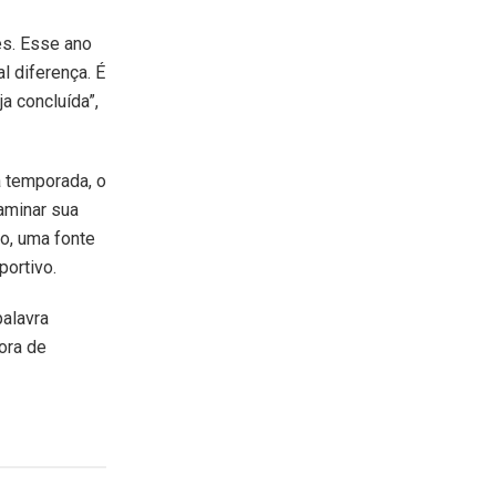
es. Esse ano
l diferença. É
a concluída”,
a temporada, o
aminar sua
ão, uma fonte
portivo.
palavra
fora de