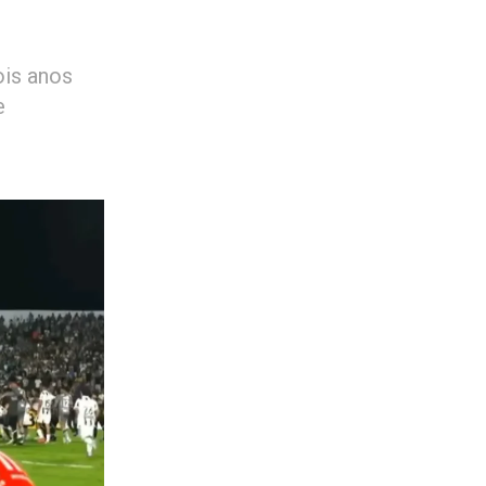
ois anos
e