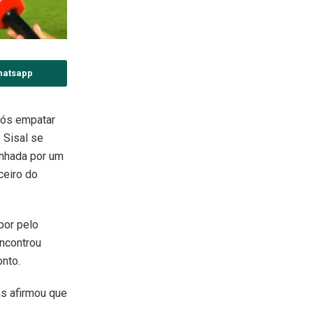
hatsapp
pós empatar
 Sisal se
anhada por um
ceiro do
por pelo
encontrou
onto.
as afirmou que