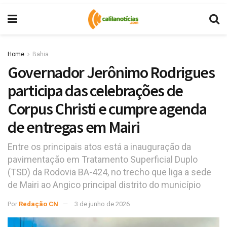
Home
Bahia
Governador Jerônimo Rodrigues
participa das celebrações de
Corpus Christi e cumpre agenda
de entregas em Mairi
Entre os principais atos está a inauguração da
pavimentação em Tratamento Superficial Duplo
(TSD) da Rodovia BA-424, no trecho que liga a sede
de Mairi ao Angico principal distrito do município
Por
Redação CN
3 de junho de 2026