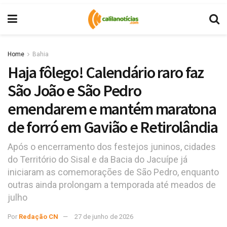
Home
Bahia
Haja fôlego! Calendário raro faz
São João e São Pedro
emendarem e mantém maratona
de forró em Gavião e Retirolândia
Após o encerramento dos festejos juninos, cidades
do Território do Sisal e da Bacia do Jacuípe já
iniciaram as comemorações de São Pedro, enquanto
outras ainda prolongam a temporada até meados de
julho
Por
Redação CN
27 de junho de 2026