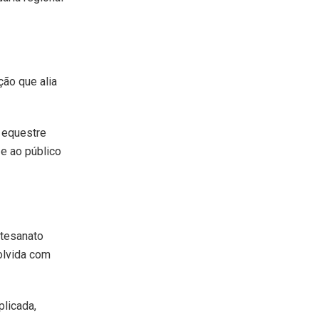
ção que alia
o equestre
 e ao público
rtesanato
olvida com
plicada,