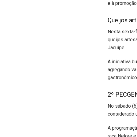
e à promoção
Queijos ar
Nesta sexta-f
queijos artes
Jacuípe.
A iniciativa 
agregando val
gastronômico, 
2º PECGEN 
No sábado (6)
considerado u
A programação
raça Nelore e