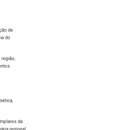
ação de
ia do
 região,
entos
nética,
emplares da
ária regional