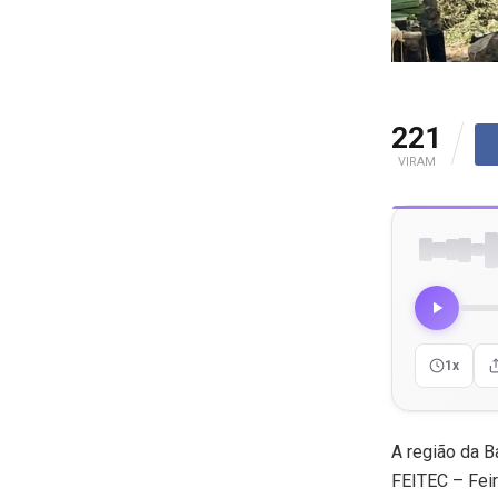
221
VIRAM
1x
A região da B
FEITEC – Feir