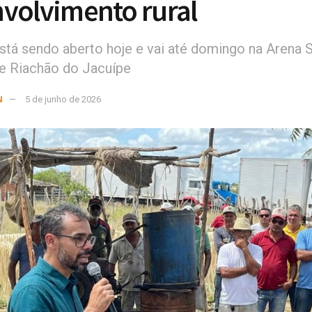
volvimento rural
stá sendo aberto hoje e vai até domingo na Arena
e Riachão do Jacuípe
N
5 de junho de 2026