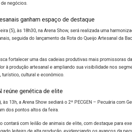
 de negócios.
tesanais ganham espaço de destaque
eira (5), às 18h30, na Arena Show, será realizada uma harmoniz
anais, seguida do lançamento da Rota do Queijo Artesanal da Bac
busca fortalecer uma das cadeias produtivas mais promissoras da
or à produção artesanal e ampliando sua visibilidade nos segm
turístico, cultural e econômico.
reúne genética de elite
, às 13h, a Arena Show sediará o 2º PECGEN – Pecuária com Ge
m dos pontos altos da feira.
 contará com leilão de animais de elite, com destaque para ex
 gado leiteiro de alta produção, evidenciando os avanços da pecu