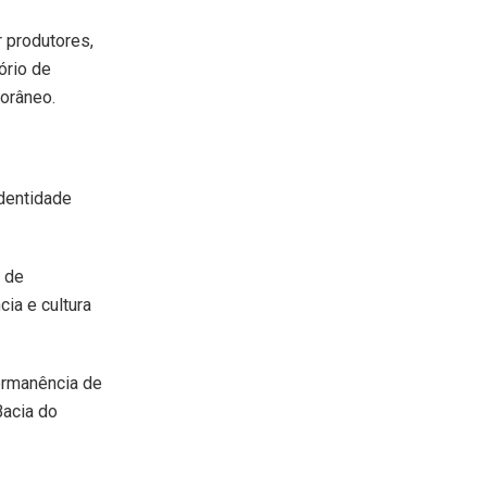
 produtores,
ório de
orâneo.
identidade
 de
ia e cultura
ermanência de
Bacia do