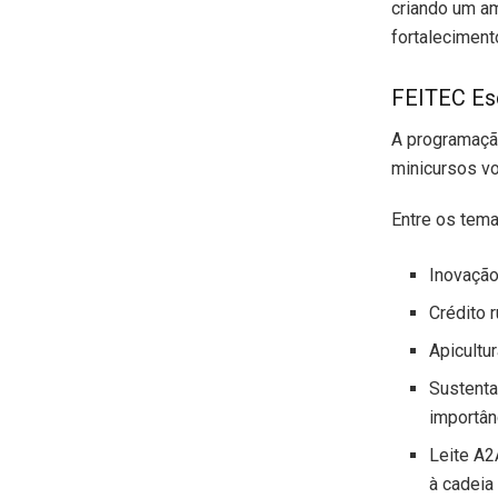
criando um am
fortaleciment
FEITEC Es
A programação
minicursos v
Entre os tem
Inovação 
Crédito 
Apicultu
Sustenta
importân
Leite A2
à cadeia 