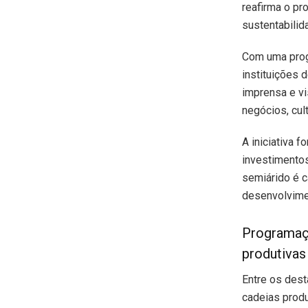
reafirma o pr
sustentabilid
Com uma progr
instituições 
imprensa e vi
negócios, cul
A iniciativa 
investimentos
semiárido é c
desenvolvime
Programaçã
produtivas
Entre os dest
cadeias produ