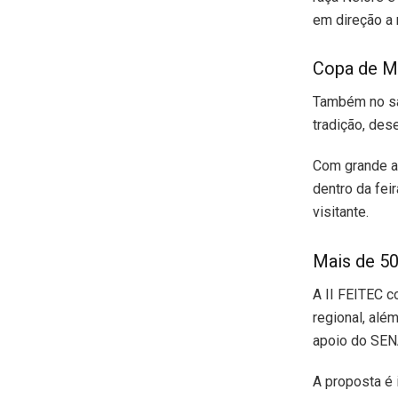
em direção a 
Copa de Ma
Também no sáb
tradição, des
Com grande ap
dentro da fei
visitante.
Mais de 50
A II FEITEC c
regional, al
apoio do SENA
A proposta é 