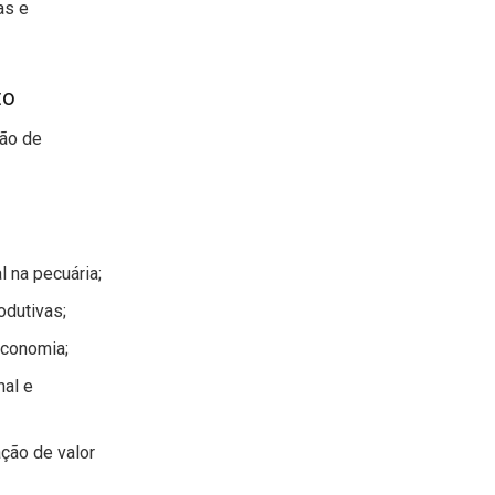
as e
to
ção de
l na pecuária;
odutivas;
economia;
nal e
ção de valor