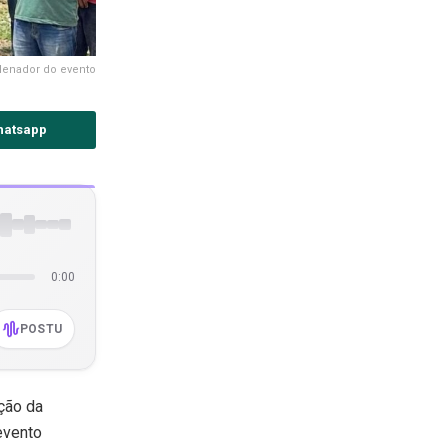
denador do evento
hatsapp
0:00
POSTU
ição da
evento