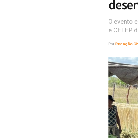
desen
O evento e
e CETEP d
Por
Redação C