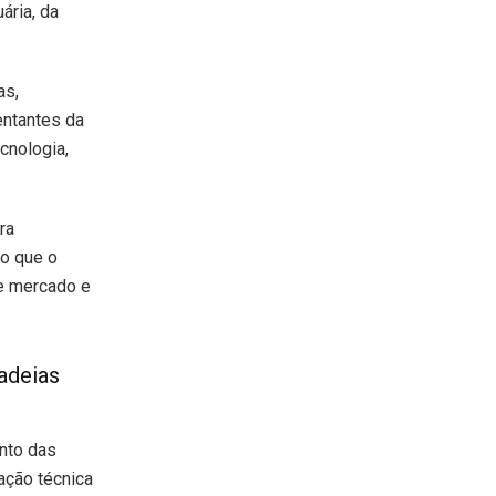
ária, da
as,
entantes da
cnologia,
ra
do que o
de mercado e
adeias
nto das
ação técnica