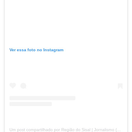
Ver essa foto no Instagram
Um post compartilhado por Região do Sisal | Jornalismo (@regiaodosisal)