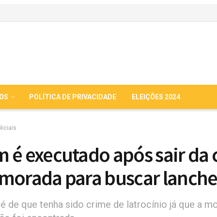
IOS
POLÍTICA DE PRIVACIDADE
ELEIÇÕES 2024
liciais
 é executado após sair da 
morada para buscar lanch
 é de que tenha sido crime de latrocínio já que a m