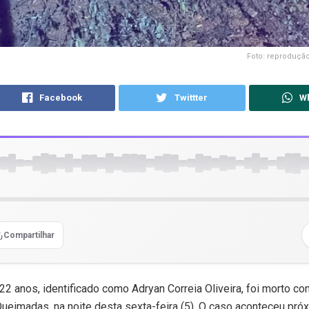
Foto: reproduçã
Facebook
Twittter
W
Compartilhar
2 anos, identificado como Adryan Correia Oliveira, foi morto com
ueimadas, na noite desta sexta-feira (5). O caso aconteceu próx