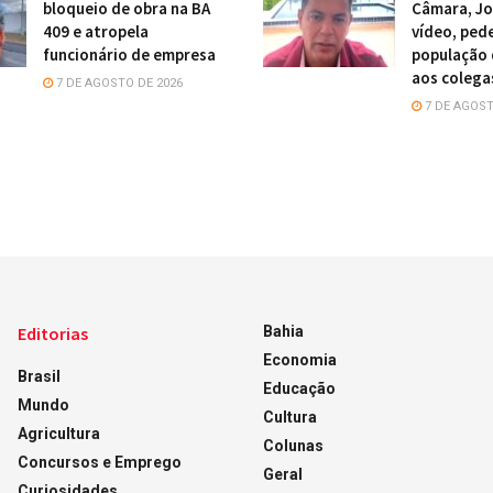
bloqueio de obra na BA
Câmara, Jo
409 e atropela
vídeo, ped
funcionário de empresa
população 
aos colega
7 DE AGOSTO DE 2026
7 DE AGOST
Editorias
Bahia
Economia
Brasil
Educação
Mundo
Cultura
Agricultura
Colunas
Concursos e Emprego
Geral
Curiosidades