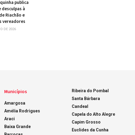
quinha publica
e desculpas à
de Riachão e
s vereadores
O DE 2026
Municípios
Ribeira do Pombal
Santa Bárbara
Amargosa
Candeal
Amélia Rodrigues
Capela do Alto Alegre
Araci
Capim Grosso
Baixa Grande
Euclides da Cunha
Barrocas