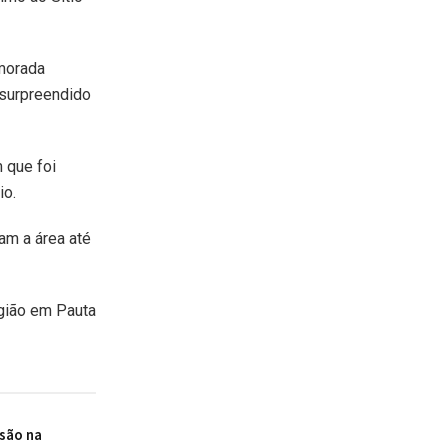
amorada
 surpreendido
 que foi
io.
am a área até
gião em Pauta
são na