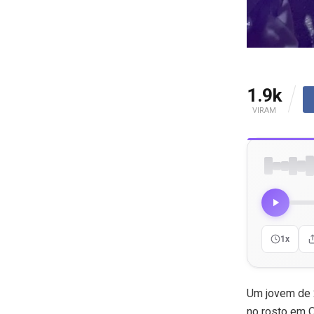
1.9k
VIRAM
1x
Um jovem de 2
no rosto em Q