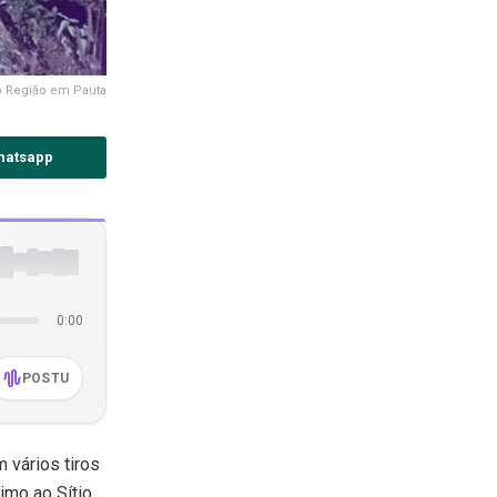
o Região em Pauta
hatsapp
0:00
POSTU
 vários tiros
imo ao Sítio