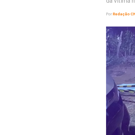
da vítima 
Por
Redação C