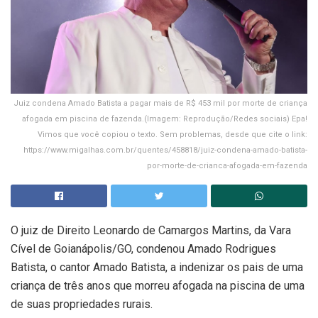
Juiz condena Amado Batista a pagar mais de R$ 453 mil por morte de criança
afogada em piscina de fazenda.(Imagem: Reprodução/Redes sociais) Epa!
Vimos que você copiou o texto. Sem problemas, desde que cite o link:
https://www.migalhas.com.br/quentes/458818/juiz-condena-amado-batista-
por-morte-de-crianca-afogada-em-fazenda
O juiz de Direito Leonardo de Camargos Martins, da Vara
Cível de Goianápolis/GO, condenou Amado Rodrigues
Batista, o cantor Amado Batista, a indenizar os pais de uma
criança de três anos que morreu afogada na piscina de uma
de suas propriedades rurais.