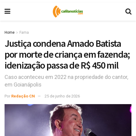
Home
Fama
Justiça condena Amado Batista
por morte de criança em fazenda;
idenização passa de R$ 450 mil
Caso aconteceu em 2022 na propriedade do cantor,
em Goianápolis
Por
Redação CN
25 de junho de 2026