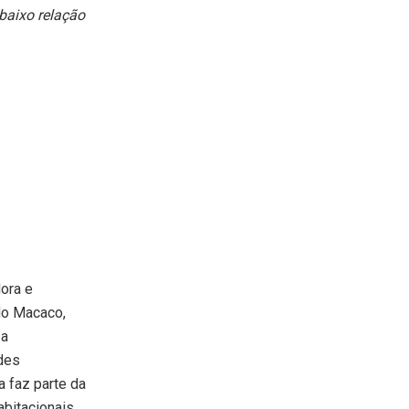
baixo relação
ora e
do Macaco,
 a
des
a faz parte da
abitacionais