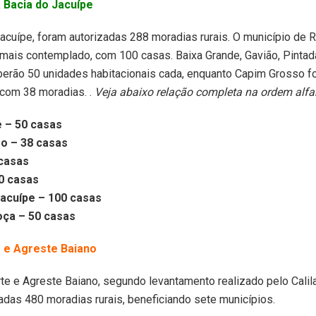
a Bacia do Jacuípe
acuípe, foram autorizadas 288 moradias rurais. O município de 
 mais contemplado, com 100 casas. Baixa Grande, Gavião, Pinta
erão 50 unidades habitacionais cada, enquanto Capim Grosso fo
com 38 moradias. .
Veja abaixo relação completa na ordem alfa
 – 50 casas
o – 38 casas
 casas
0 casas
acuípe – 100 casas
oça – 50 casas
e e Agreste Baiano
rte e Agreste Baiano, segundo levantamento realizado pelo Calila
adas 480 moradias rurais, beneficiando sete municípios.