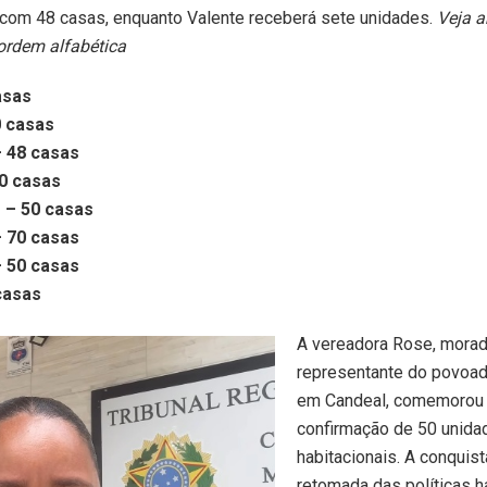
com 48 casas, enquanto Valente receberá sete unidades.
Veja a
ordem alfabética
asas
0 casas
 48 casas
0 casas
 – 50 casas
– 70 casas
– 50 casas
casas
A vereadora Rose, morad
representante do povoa
em Candeal, comemorou
confirmação de 50 unida
habitacionais. A conquist
retomada das políticas h