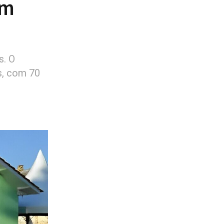
om
s. O
s, com 70