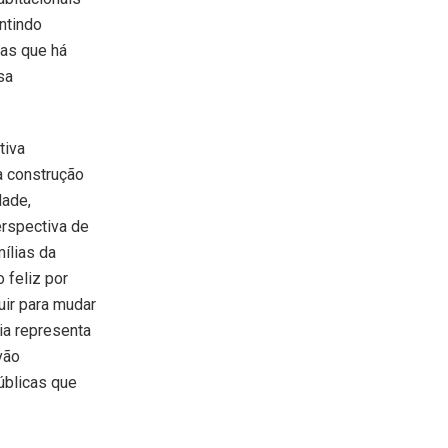
ntindo
ias que há
sa
tiva
a construção
dade,
rspectiva de
ílias da
 feliz por
uir para mudar
ia representa
vão
úblicas que