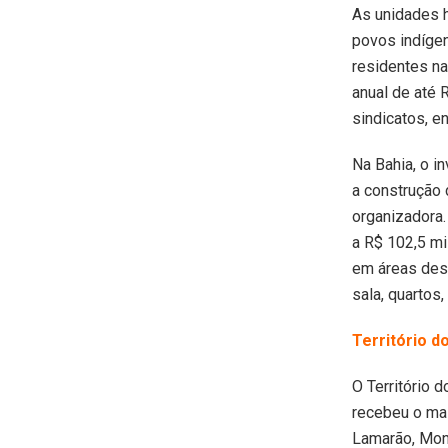
As unidades h
povos indíge
residentes na
anual de até 
sindicatos, e
Na Bahia, o i
a construção 
organizadora.
a R$ 102,5 mi
em áreas dest
sala, quartos,
Território do
O Território 
recebeu o mai
Lamarão, Mont