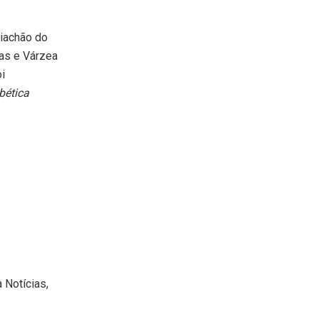
Riachão do
das e Várzea
i
bética
 Notícias,