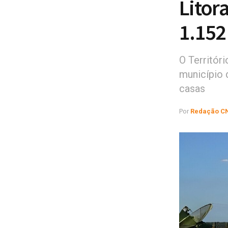
Litor
1.152
O Territór
município 
casas
Por
Redação C