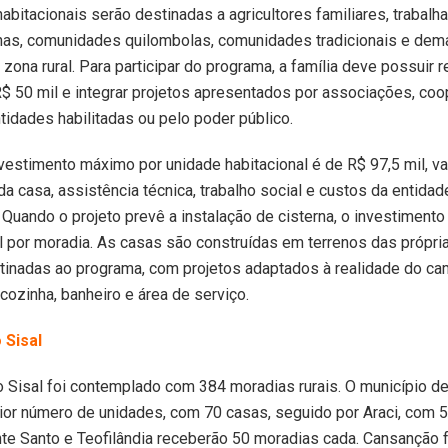
abitacionais serão destinadas a agricultores familiares, trabalha
nas, comunidades quilombolas, comunidades tradicionais e dema
 zona rural. Para participar do programa, a família deve possuir r
R$ 50 mil e integrar projetos apresentados por associações, coo
ntidades habilitadas ou pelo poder público.
nvestimento máximo por unidade habitacional é de R$ 97,5 mil, val
da casa, assistência técnica, trabalho social e custos da entidad
 Quando o projeto prevê a instalação de cisterna, o investiment
l por moradia. As casas são construídas em terrenos das própria
inadas ao programa, com projetos adaptados à realidade do cam
 cozinha, banheiro e área de serviço.
 Sisal
do Sisal foi contemplado com 384 moradias rurais. O município d
or número de unidades, com 70 casas, seguido por Araci, com 5
e Santo e Teofilândia receberão 50 moradias cada. Cansanção f