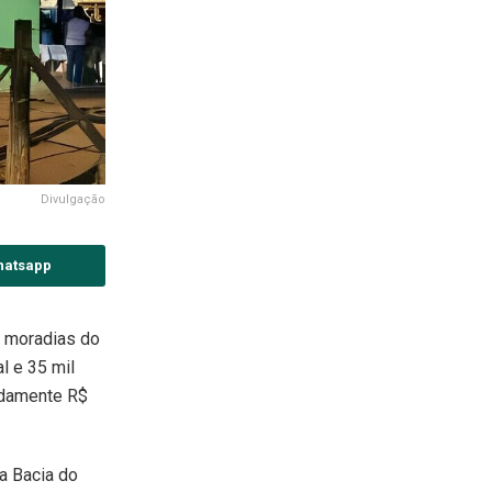
Divulgação
hatsapp
s moradias do
l e 35 mil
madamente R$
da Bacia do