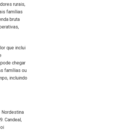
dores rurais,
is famílias
enda bruta
perativas,
or que inclui
e
o pode chegar
s famílias ou
po, incluindo
e Nordestina
9. Candeal,
oi