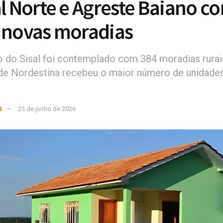
al Norte e Agreste Baiano c
 novas moradias
io do Sisal foi contemplado com 384 moradias rurai
de Nordestina recebeu o maior número de unidade
N
25 de junho de 2026