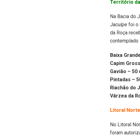
Território d
Na Bacia do J
Jacuípe foi o
da Roça receb
contemplado 
Baixa Grande
Capim Gross
Gavião – 50
Pintadas – 5
Riachão do J
Várzea da R
Litoral Nort
No Litoral No
foram autoriz