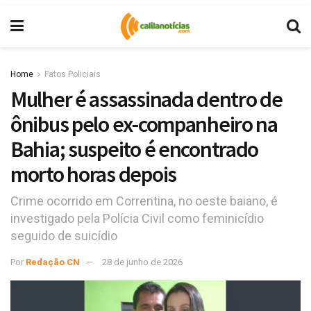
Home
Fatos Policiais
Mulher é assassinada dentro de
ônibus pelo ex-companheiro na
Bahia; suspeito é encontrado
morto horas depois
Crime ocorrido em Correntina, no oeste baiano, é
investigado pela Polícia Civil como feminicídio
seguido de suicídio
Por
Redação CN
28 de junho de 2026