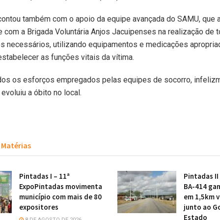
 contou também com o apoio da equipe avançada do SAMU, que 
 com a Brigada Voluntária Anjos Jacuipenses na realização de 
s necessários, utilizando equipamentos e medicações apropria
estabelecer as funções vitais da vítima.
dos os esforços empregados pelas equipes de socorro, infelizm
 evoluiu a óbito no local.
Matérias
Pintadas I – 11ª
Pintadas II
ExpoPintadas movimenta
BA-414 gan
município com mais de 80
em 1,5km v
expositores
junto ao G
Estado
8 DE AGOSTO DE 2026