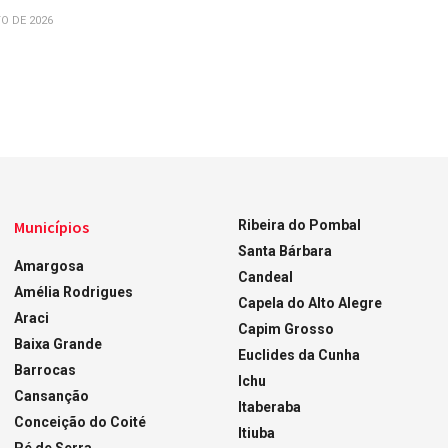
O DE 2026
Municípios
Ribeira do Pombal
Santa Bárbara
Amargosa
Candeal
Amélia Rodrigues
Capela do Alto Alegre
Araci
Capim Grosso
Baixa Grande
Euclides da Cunha
Barrocas
Ichu
Cansanção
Itaberaba
Conceição do Coité
Itiuba
Pé de Serra