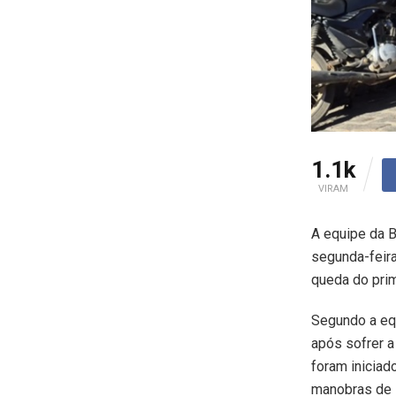
1.1k
VIRAM
A equipe da B
segunda-feira
queda do prim
Segundo a equ
após sofrer a
foram iniciad
manobras de 