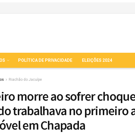
IOS
POLÍTICA DE PRIVACIDADE
ELEIÇÕES 2024
ios
Riachão do Jacuípe
iro morre ao sofrer choqu
o trabalhava no primeiro 
óvel em Chapada