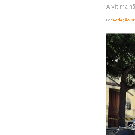
A vítima n
Por
Redação C