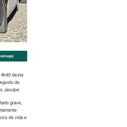
hatsapp
 14h40 desta
seguido de
o Jacuípe.
tado grave,
iatamente
sico de vida e