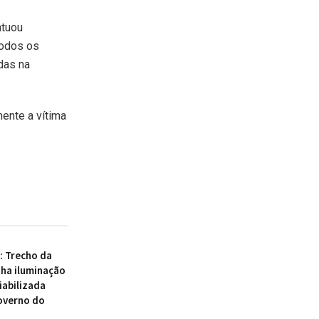
atuou
todos os
das na
ente a vítima
 : Trecho da
ha iluminação
iabilizada
overno do