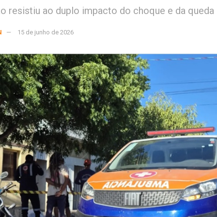
ão resistiu ao duplo impacto do choque e da queda
N
15 de junho de 2026