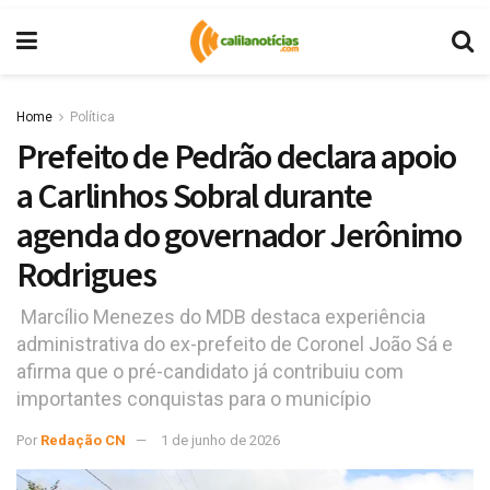
Home
Política
Prefeito de Pedrão declara apoio
a Carlinhos Sobral durante
agenda do governador Jerônimo
Rodrigues
Marcílio Menezes do MDB destaca experiência
administrativa do ex-prefeito de Coronel João Sá e
afirma que o pré-candidato já contribuiu com
importantes conquistas para o município
Por
Redação CN
1 de junho de 2026