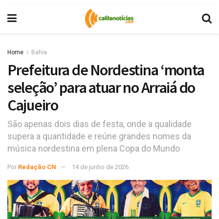
Home
Bahia
Prefeitura de Nordestina ‘monta
seleção’ para atuar no Arraiá do
Cajueiro
São apenas dois dias de festa, onde a qualidade
supera a quantidade e reúne grandes nomes da
música nordestina em plena Copa do Mundo
Por
Redação CN
14 de junho de 2026