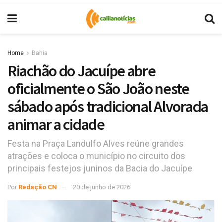
Home
Bahia
Riachão do Jacuípe abre
oficialmente o São João neste
sábado após tradicional Alvorada
animar a cidade
Festa na Praça Landulfo Alves reúne grandes
atrações e coloca o município no circuito dos
principais festejos juninos da Bacia do Jacuípe
Por
Redação CN
20 de junho de 2026