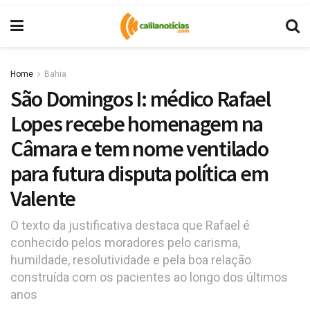
Home
Bahia
São Domingos I: médico Rafael
Lopes recebe homenagem na
Câmara e tem nome ventilado
para futura disputa política em
Valente
O texto da justificativa destaca que Rafael é
conhecido pelos moradores pelo carisma,
humildade, resolutividade e pela boa relação
construída com os pacientes ao longo dos últimos
anos