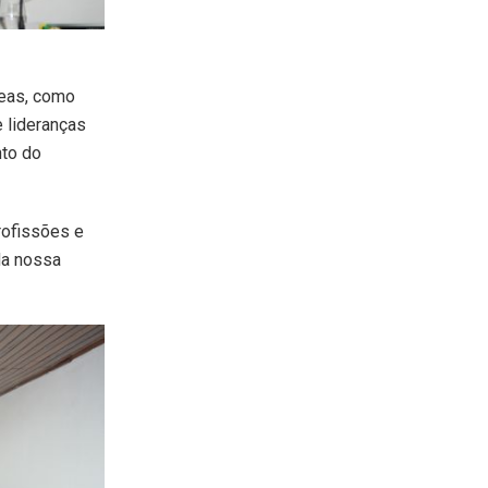
reas, como
 lideranças
nto do
rofissões e
da nossa