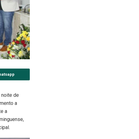
hatsapp
 noite de
imento a
te a
ominguense,
ipal.