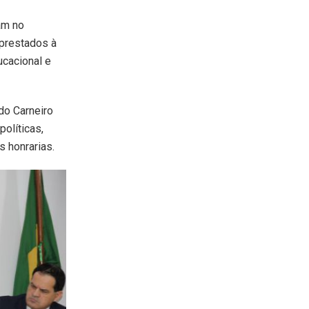
am no
 prestados à
ucacional e
do Carneiro
olíticas,
s honrarias.