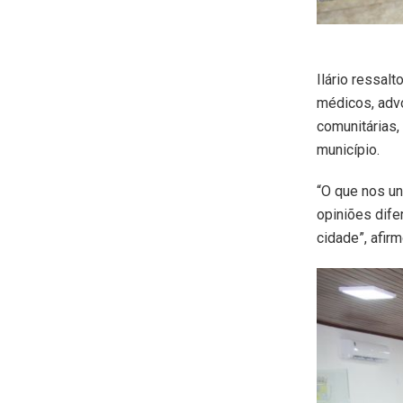
Ilário ressal
médicos, advo
comunitárias,
município.
“O que nos u
opiniões dife
cidade”, afirm