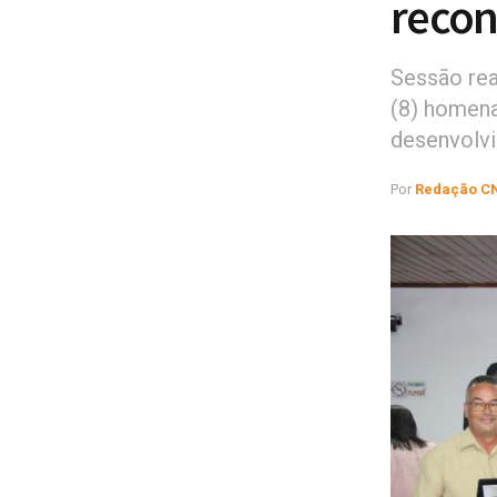
reco
Sessão real
(8) homena
desenvolvi
Por
Redação C