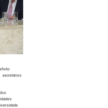
efeito
, secretários
ados
vidades
diversidade