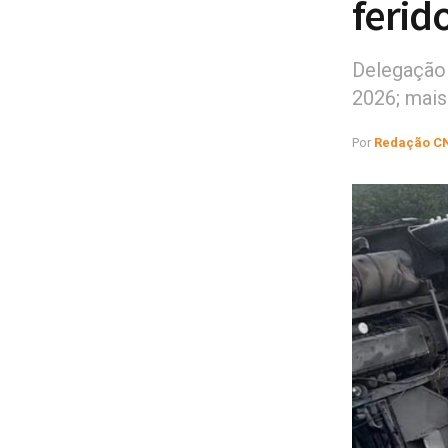
ferid
Delegação 
2026; mais
Por
Redação C