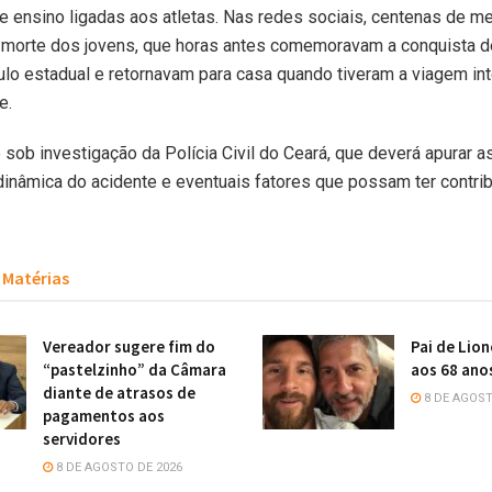
de ensino ligadas aos atletas. Nas redes sociais, centenas de 
 morte dos jovens, que horas antes comemoravam a conquista 
tulo estadual e retornavam para casa quando tiveram a viagem in
e.
sob investigação da Polícia Civil do Ceará, que deverá apurar 
 dinâmica do acidente e eventuais fatores que possam ter contrib
Matérias
Vereador sugere fim do
Pai de Lion
“pastelzinho” da Câmara
aos 68 ano
diante de atrasos de
8 DE AGOST
pagamentos aos
servidores
8 DE AGOSTO DE 2026