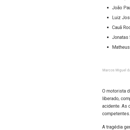
João Pau
Luiz Jos
Cauã Rod
Jonatas 
Matheus 
Marcos Miguel da
O motorista d
liberado, com
acidente. As
competentes.
A tragédia ge