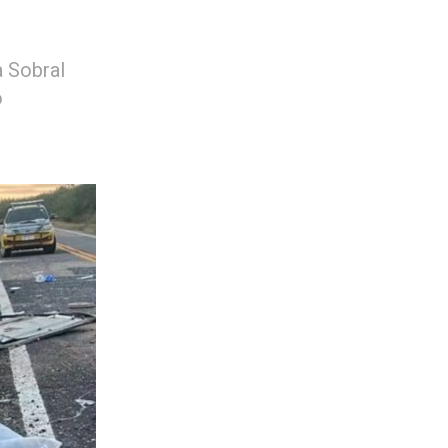
a Sobral
o