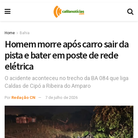
Home
Bahia
Homem morre após carro sair da
pista e bater em poste de rede
elétrica
O acidente aconteceu no trecho da BA 084 que liga
Caldas de Cipó a Ribeira do Amparo
Por
Redação CN
7 de julho de 2026