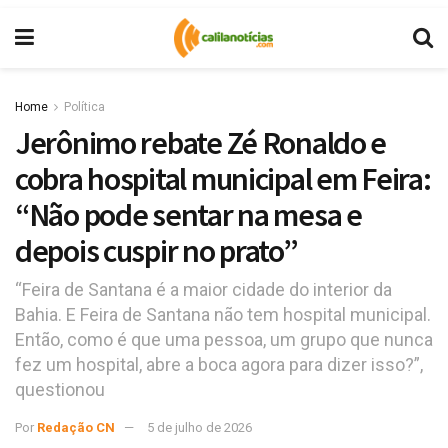
Home
Política
Jerônimo rebate Zé Ronaldo e
cobra hospital municipal em Feira:
“Não pode sentar na mesa e
depois cuspir no prato”
“Feira de Santana é a maior cidade do interior da
Bahia. E Feira de Santana não tem hospital municipal.
Então, como é que uma pessoa, um grupo que nunca
fez um hospital, abre a boca agora para dizer isso?”,
questionou
Por
Redação CN
5 de julho de 2026