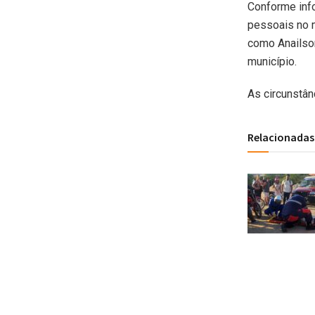
Conforme info
pessoais no m
como Anailson
município.
As circunstân
Relacionadas