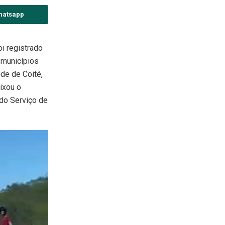
hatsapp
i registrado
s municípios
de de Coité,
ixou o
do Serviço de