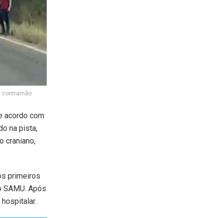
a contramão
De acordo com
do na pista,
 craniano,
os primeiros
do SAMU. Após
hospitalar.