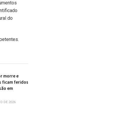
cumentos
ntificado
ral do
petentes.
r morre e
s ficam feridos
são em
O DE 2026