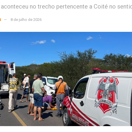
 aconteceu no trecho pertencente a Coité no senti
N
8 de julho de 2026