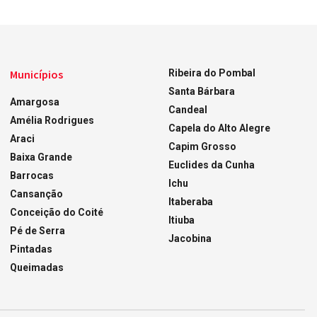
Municípios
Ribeira do Pombal
Santa Bárbara
Amargosa
Candeal
Amélia Rodrigues
Capela do Alto Alegre
Araci
Capim Grosso
Baixa Grande
Euclides da Cunha
Barrocas
Ichu
Cansanção
Itaberaba
Conceição do Coité
Itiuba
Pé de Serra
Jacobina
Pintadas
Queimadas