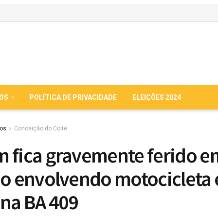
IOS
POLÍTICA DE PRIVACIDADE
ELEIÇÕES 2024
ios
Conceição do Coité
 fica gravemente ferido e
ão envolvendo motocicleta 
 na BA 409