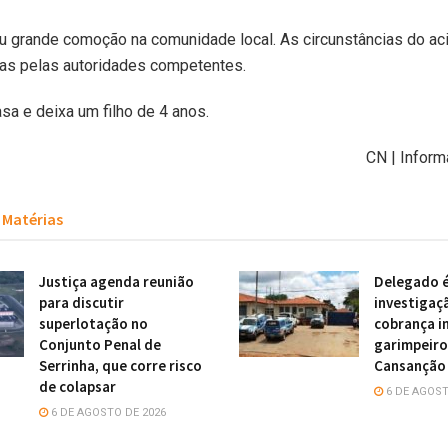
u grande comoção na comunidade local. As circunstâncias do a
das pelas autoridades competentes.
asa e deixa um filho de 4 anos.
CN | Inform
Matérias
Justiça agenda reunião
Delegado é
para discutir
investigaç
superlotação no
cobrança i
Conjunto Penal de
garimpeiro
Serrinha, que corre risco
Cansanção 
de colapsar
6 DE AGOST
6 DE AGOSTO DE 2026