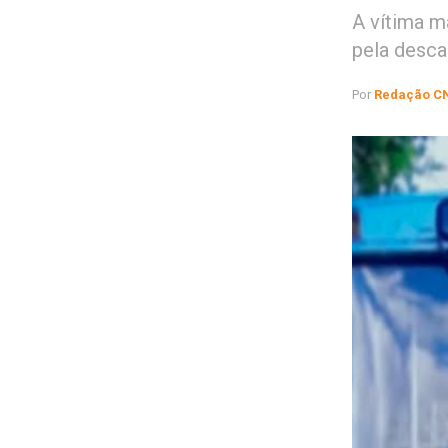
A vítima m
pela desca
Por
Redação C