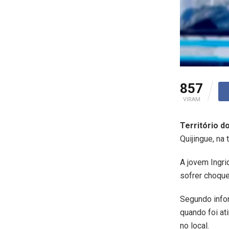
857
VIRAM
Território do
Quijingue, na 
A jovem Ingri
sofrer choque
Segundo info
quando foi at
no local.