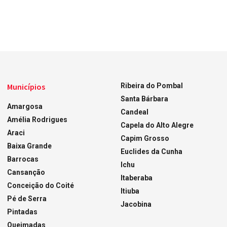
Municípios
Ribeira do Pombal
Santa Bárbara
Amargosa
Candeal
Amélia Rodrigues
Capela do Alto Alegre
Araci
Capim Grosso
Baixa Grande
Euclides da Cunha
Barrocas
Ichu
Cansanção
Itaberaba
Conceição do Coité
Itiuba
Pé de Serra
Jacobina
Pintadas
Queimadas