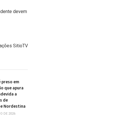
cidente devem
ações SitioTV
 preso em
ão que apura
ndevida a
s de
e Nordestina
O DE 2026