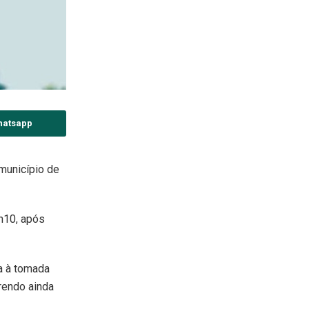
hatsapp
município de
h10, após
a à tomada
rrendo ainda