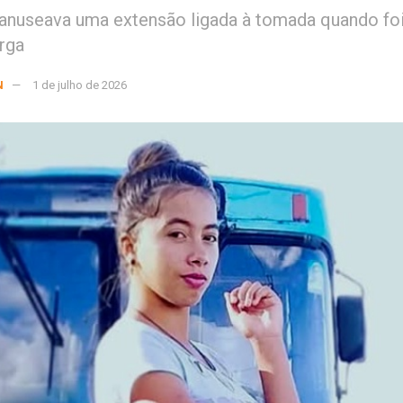
anuseava uma extensão ligada à tomada quando foi
rga
N
1 de julho de 2026