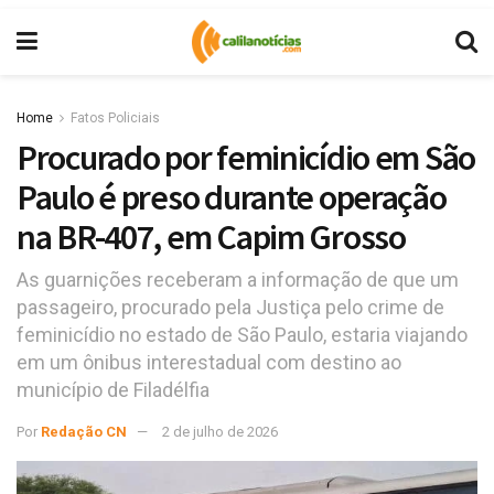
Home
Fatos Policiais
Procurado por feminicídio em São
Paulo é preso durante operação
na BR-407, em Capim Grosso
As guarnições receberam a informação de que um
passageiro, procurado pela Justiça pelo crime de
feminicídio no estado de São Paulo, estaria viajando
em um ônibus interestadual com destino ao
município de Filadélfia
Por
Redação CN
2 de julho de 2026