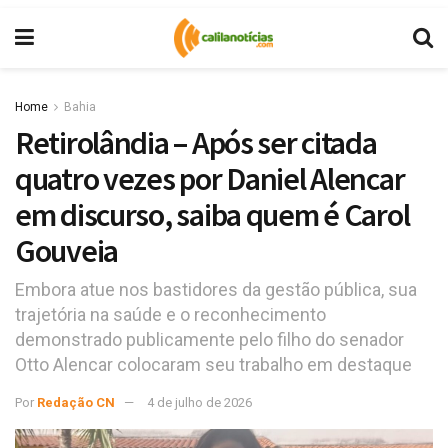
Home
Bahia
Retirolândia – Após ser citada
quatro vezes por Daniel Alencar
em discurso, saiba quem é Carol
Gouveia
Embora atue nos bastidores da gestão pública, sua
trajetória na saúde e o reconhecimento
demonstrado publicamente pelo filho do senador
Otto Alencar colocaram seu trabalho em destaque
Por
Redação CN
4 de julho de 2026