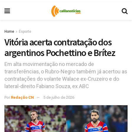
Home
Esporte
Vitória acerta contratação dos
argentinos Pochettino e Brítez
Em alta movimentação no mercado de
transferências, o Rubro-Negro também já acertou as
contratações do volante Walace ex-Cruzeiro e do
lateral-direito Fabiano Souza, ex ABC
Por
Redação CN
5 de julho de 2026