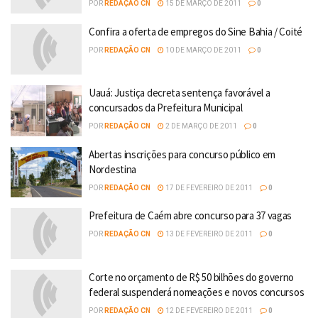
POR
REDAÇÃO CN
15 DE MARÇO DE 2011
0
Confira a oferta de empregos do Sine Bahia / Coité
POR
REDAÇÃO CN
10 DE MARÇO DE 2011
0
Uauá: Justiça decreta sentença favorável a
concursados da Prefeitura Municipal
POR
REDAÇÃO CN
2 DE MARÇO DE 2011
0
Abertas inscrições para concurso público em
Nordestina
POR
REDAÇÃO CN
17 DE FEVEREIRO DE 2011
0
Prefeitura de Caém abre concurso para 37 vagas
POR
REDAÇÃO CN
13 DE FEVEREIRO DE 2011
0
Corte no orçamento de R$ 50 bilhões do governo
federal suspenderá nomeações e novos concursos
POR
REDAÇÃO CN
12 DE FEVEREIRO DE 2011
0