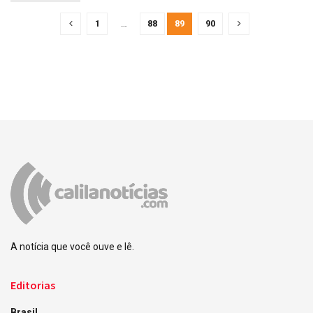
1
…
88
89
90
A notícia que você ouve e lê.
Editorias
Brasil