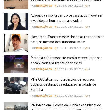
POR
REDAÇÃO CN
25 DE JULHO DE 2026
0
Advogada é morta dentro de casa após imóvel ser
invadido por homens encapuzados
POR
REDAÇÃO CN
25 DE JULHO DE 2026
0
Homem de 49 anos é assassinado a tiros dentro de
casa; no mesmo local funciona um bar
POR
REDAÇÃO CN
25 DE JULHO DE 2026
0
Motorista de transporte escolar é executado por
encapuzados na frente de crianças
POR
REDAÇÃO CN
23 DE JULHO DE 2026
0
PF e CGU atuam contra desvios de recursos
públicos destinados à educação na cidade de
Serrinha
POR
REDAÇÃO CN
23 DE JULHO DE 2026
0
PM lotado em Euclides da Cunha e estudante de