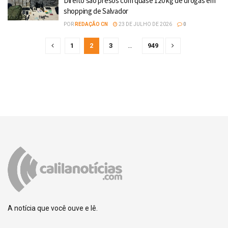
Direito são presos com quase 120 kg de drogas em
shopping de Salvador
POR
REDAÇÃO CN
23 DE JULHO DE 2026
0
1
2
3
…
949
A notícia que você ouve e lê.