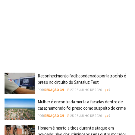
Reconhecimento facil: condenado por latrocínio é
preso no circuito do Santaluz Fest
POR
REDAÇÃO CN
27 DE JULHO DE 2026
0
Mulher é encontrada morta a facadas dentro de
casa; namorado foi preso como suspeito do crime
POR
REDAÇÃO CN
25 DE JULHO DE 2026
0
Homem é morto a tiros durante ataque em
povoado; alvo dos criminosos seria outro morador