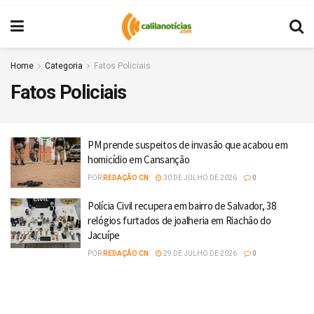
Home
Categoria
Fatos Policiais
Fatos Policiais
PM prende suspeitos de invasão que acabou em
homicídio em Cansanção
POR
REDAÇÃO CN
30 DE JULHO DE 2026
0
Polícia Civil recupera em bairro de Salvador, 38
relógios furtados de joalheria em Riachão do
Jacuípe
POR
REDAÇÃO CN
29 DE JULHO DE 2026
0