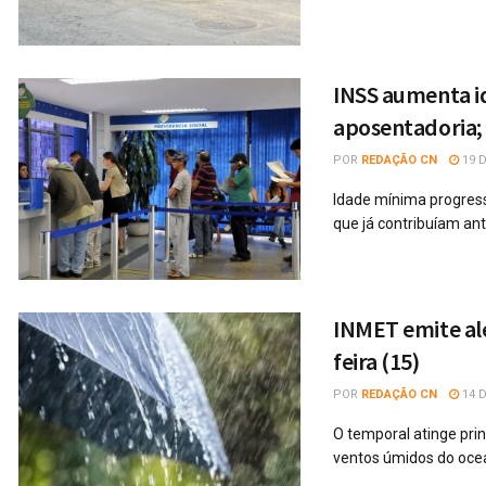
INSS aumenta i
aposentadoria;
POR
REDAÇÃO CN
19 D
Idade mínima progressi
que já contribuíam an
INMET emite ale
feira (15)
POR
REDAÇÃO CN
14 D
O temporal atinge prin
ventos úmidos do oce