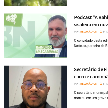
Podcast “A Bahi
sisaleira em no
POR
REDAÇÃO CN
14 D
O convidado desta ediç
Notícias, parceiro do B
Secretário de F
carro e caminh
POR
REDAÇÃO CN
11 D
O secretário municipa
morreu em um grave ac