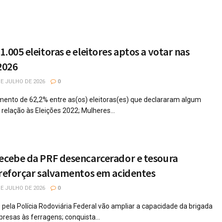
.005 eleitoras e eleitores aptos a votar nas
2026
E JULHO DE 2026
0
imento de 62,2% entre as(os) eleitoras(es) que declararam algum
 relação às Eleições 2022; Mulheres...
recebe da PRF desencarcerador e tesoura
 reforçar salvamentos em acidentes
E JULHO DE 2026
0
ela Polícia Rodoviária Federal vão ampliar a capacidade da brigada
presas às ferragens; conquista...