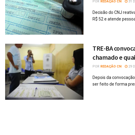
POR
REDAÇÃO CN
31 D
Decisão do CNJ reativa
R$ 52 e atende pessoas
TRE-BA convoca 
chamado e quais
POR
REDAÇÃO CN
29 D
Depois da convocação,
ser feito de forma pre