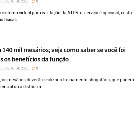
E JULHO DE 2026
0
 sistema virtual para validação da ATPV-e; serviço é opcional, custa
 físicas...
140 mil mesários; veja como saber se você foi
 os benefícios da função
E JULHO DE 2026
0
 os mesários deverão realizar o treinamento obrigatório, que poderá
sencial ou a distância