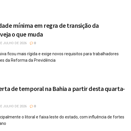
dade mínima em regra de transição da
 veja o que muda
E JULHO DE 2026
0
va ficou mais rígida e exige novos requisitos para trabalhadores
tes da Reforma da Previdência
rta de temporal na Bahia a partir desta quarta-
E JULHO DE 2026
0
cipalmente o litoral e faixa leste do estado, com influência de fortes
ano