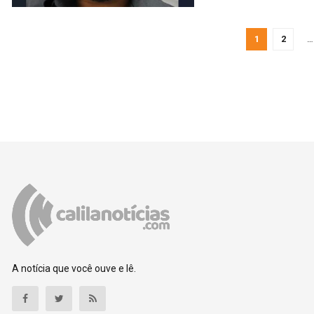
1
2
…
A notícia que você ouve e lê.