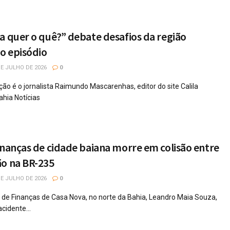
a quer o quê?” debate desafios da região
vo episódio
E JULHO DE 2026
0
ão é o jornalista Raimundo Mascarenhas, editor do site Calila
ahia Notícias
inanças de cidade baiana morre em colisão entre
ão na BR-235
E JULHO DE 2026
0
l de Finanças de Casa Nova, no norte da Bahia, Leandro Maia Souza,
idente...