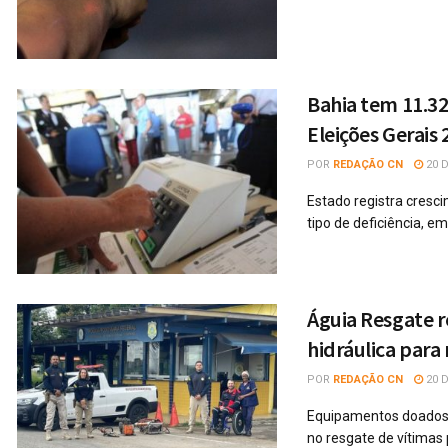
Bahia tem 11.321
Eleições Gerais 
POR
REDAÇÃO CN
20 D
Estado registra cresc
tipo de deficiência, em
Águia Resgate 
hidráulica para
POR
REDAÇÃO CN
20 D
Equipamentos doados p
no resgate de vítimas 