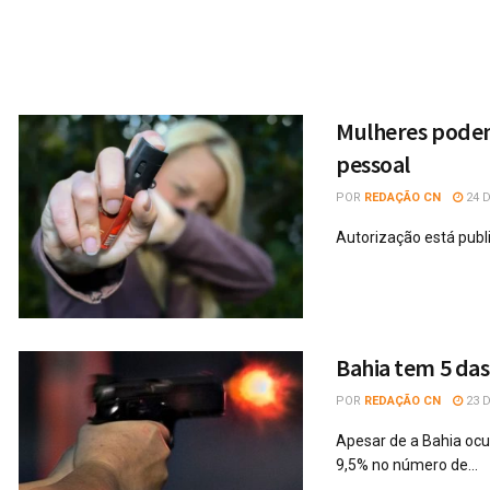
Mulheres podem
pessoal
POR
REDAÇÃO CN
24 D
Autorização está publi
Bahia tem 5 das
POR
REDAÇÃO CN
23 D
Apesar de a Bahia ocu
9,5% no número de...