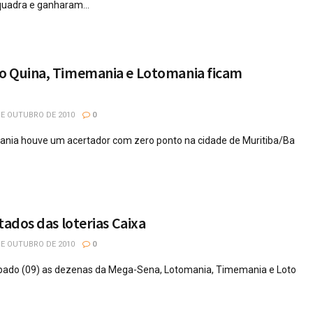
quadra e ganharam...
o Quina, Timemania e Lotomania ficam
DE OUTUBRO DE 2010
0
ania houve um acertador com zero ponto na cidade de Muritiba/Ba
tados das loterias Caixa
DE OUTUBRO DE 2010
0
ábado (09) as dezenas da Mega-Sena, Lotomania, Timemania e Loto