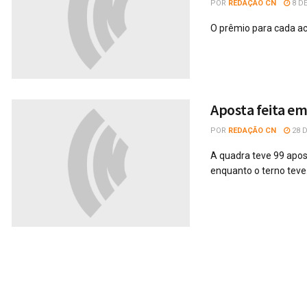
POR
REDAÇÃO CN
8 D
O prêmio para cada ac
Aposta feita e
POR
REDAÇÃO CN
28 
A quadra teve 99 apos
enquanto o terno teve.