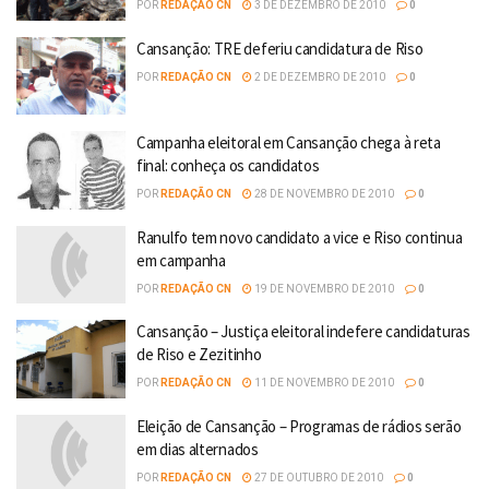
POR
REDAÇÃO CN
3 DE DEZEMBRO DE 2010
0
Cansanção: TRE deferiu candidatura de Riso
POR
REDAÇÃO CN
2 DE DEZEMBRO DE 2010
0
Campanha eleitoral em Cansanção chega à reta
final: conheça os candidatos
POR
REDAÇÃO CN
28 DE NOVEMBRO DE 2010
0
Ranulfo tem novo candidato a vice e Riso continua
em campanha
POR
REDAÇÃO CN
19 DE NOVEMBRO DE 2010
0
Cansanção – Justiça eleitoral indefere candidaturas
de Riso e Zezitinho
POR
REDAÇÃO CN
11 DE NOVEMBRO DE 2010
0
Eleição de Cansanção – Programas de rádios serão
em dias alternados
POR
REDAÇÃO CN
27 DE OUTUBRO DE 2010
0