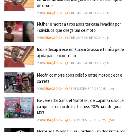
de drone
POR
REDAÇÃO CN
7 DE JANEIRO DE 2026
0
Mulher é morta a tiros após ter casa invadida por
individuos que chegaram de moto
POR
REDAÇÃO CN
7 DE JANEIRO DE 2026
0
Idoso desaparece em Capim Grosso e família pede
ajuda para encontrá-lo
POR
REDAÇÃO CN
6 DE JANEIRO DE 2026
0
Mecânico morre após colisão entre motocicleta e
carreta
POR
REDAÇÃO CN
23 DE DEZEMBRO DE 2025
0
Ex-vereador Samuel Mototáxi, de Capim Grosso, é
campeão baiano de motocross 2025 na categoria
MX3
POR
REDAÇÃO CN
15 DE DEZEMBRO DE 2025
0
Morre aos 75 anos, Luiz Cordeiro, um dos primeiros