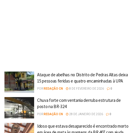
Ataque de abelhas no Distrito de Pedras Altas deixa
15 pessoas feridas e quatro encaminhadas à UPA
POR
REDAÇÃO CN
8 DE FEVEREIRO DE 2026
0
Chuva forte com ventania derruba estrutura de
posto na BR-324
POR
REDAÇÃO CN
28 DE JANEIRO DE 2026
0
Idoso que estava desaparecido é encontrado morto
em área de mata às margens da BR 407 com ajuda