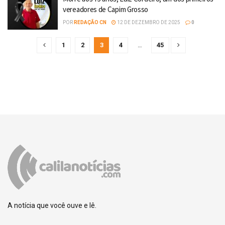
vereadores de Capim Grosso
POR
REDAÇÃO CN
12 DE DEZEMBRO DE 2025
0
1
2
3
4
…
45
A notícia que você ouve e lê.