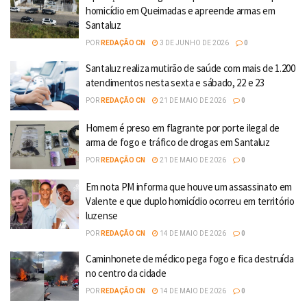
homicídio em Queimadas e apreende armas em
Santaluz
POR
REDAÇÃO CN
3 DE JUNHO DE 2026
0
Santaluz realiza mutirão de saúde com mais de 1.200
atendimentos nesta sexta e sábado, 22 e 23
POR
REDAÇÃO CN
21 DE MAIO DE 2026
0
Homem é preso em flagrante por porte ilegal de
arma de fogo e tráfico de drogas em Santaluz
POR
REDAÇÃO CN
21 DE MAIO DE 2026
0
Em nota PM informa que houve um assassinato em
Valente e que duplo homicídio ocorreu em território
luzense
POR
REDAÇÃO CN
14 DE MAIO DE 2026
0
Caminhonete de médico pega fogo e fica destruída
no centro da cidade
POR
REDAÇÃO CN
14 DE MAIO DE 2026
0