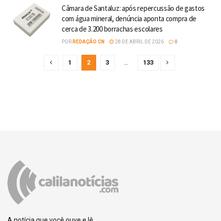
Câmara de Santaluz: após repercussão de gastos
com água mineral, denúncia aponta compra de
cerca de 3.200 borrachas escolares
POR
REDAÇÃO CN
28 DE ABRIL DE 2026
0
1
2
3
…
133
A notícia que você ouve e lê.