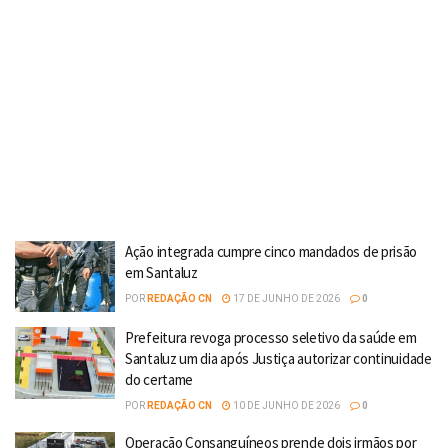
Ação integrada cumpre cinco mandados de prisão
em Santaluz
POR
REDAÇÃO CN
17 DE JUNHO DE 2026
0
Prefeitura revoga processo seletivo da saúde em
Santaluz um dia após Justiça autorizar continuidade
do certame
POR
REDAÇÃO CN
10 DE JUNHO DE 2026
0
Operação Consanguíneos prende dois irmãos por