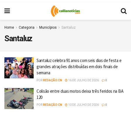
Home
Categoria
Municípios
Santaluz
Santaluz
Santaluz celebra 91 anos com seis dias de festa e
grandes atrações distribuídas em dois finais de
semana
POR
REDAÇÃO CN
16 DE JULHO DE 2026
0
Colisão entre duas motos deixa três feridos na BA
120
POR
REDAÇÃO CN
10 DE JULHO DE 2026
0