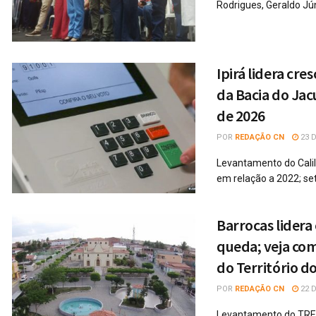
Rodrigues, Geraldo Jún
Ipirá lidera cre
da Bacia do Jac
de 2026
POR
REDAÇÃO CN
23 D
Levantamento do Calil
em relação a 2022; set
Barrocas lidera
queda; veja com
do Território do
POR
REDAÇÃO CN
22 D
Levantamento do TRE-