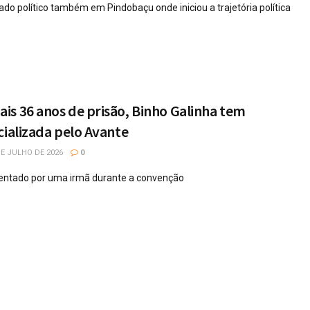
ado político também em Pindobaçu onde iniciou a trajetória política
s 36 anos de prisão, Binho Galinha tem
cializada pelo Avante
E JULHO DE 2026
0
sentado por uma irmã durante a convenção