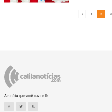
1
2
3
A notícia que você ouve e lê.