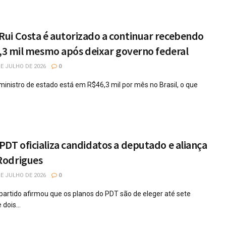
ui Costa é autorizado a continuar recebendo
6,3 mil mesmo após deixar governo federal
E JULHO DE 2026
0
ministro de estado está em R$46,3 mil por mês no Brasil, o que
DT oficializa candidatos a deputado e aliança
Rodrigues
E JULHO DE 2026
0
o partido afirmou que os planos do PDT são de eleger até sete
dois...