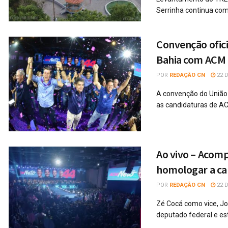
Serrinha continua com o
Convenção ofici
Bahia com ACM 
POR
REDAÇÃO CN
22 D
A convenção do União Br
as candidaturas de AC
Ao vivo – Acomp
homologar a ca
POR
REDAÇÃO CN
22 D
Zé Cocá como vice, Jo
deputado federal e es