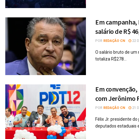
Em campanha, R
salário de R$ 4
POR
REDAÇÃO CN
22 D
O salário bruto de um 
totaliza R$278...
Em convenção, P
com Jerônimo 
POR
REDAÇÃO CN
21 D
Félix Jr. presidente d
deputados estaduais e 