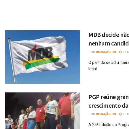
MDB decide não 
nenhum candid
POR
REDAÇÃO CN
27 D
O partido decidiu libe
local
PGP reúne grand
crescimento da
POR
REDAÇÃO CN
25 D
A 25ª edição do Progr