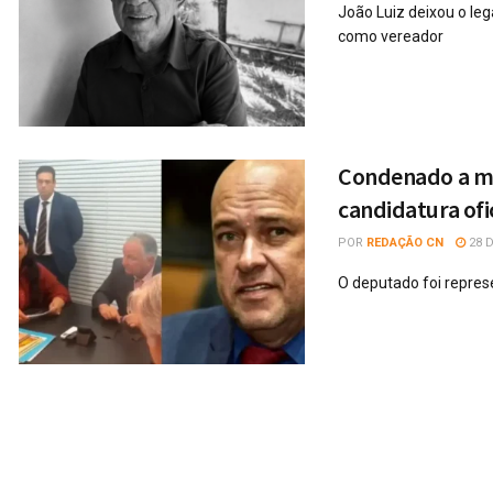
João Luiz deixou o leg
como vereador
Condenado a mai
candidatura ofi
POR
REDAÇÃO CN
28 D
O deputado foi repre