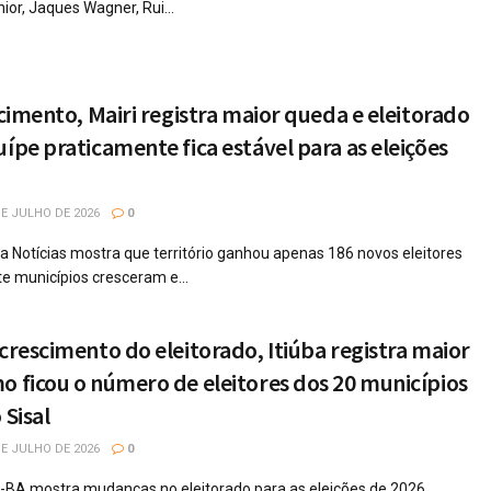
ior, Jaques Wagner, Rui...
scimento, Mairi registra maior queda e eleitorado
uípe praticamente fica estável para as eleições
E JULHO DE 2026
0
a Notícias mostra que território ganhou apenas 186 novos eleitores
e municípios cresceram e...
 crescimento do eleitorado, Itiúba registra maior
o ficou o número de eleitores dos 20 municípios
 Sisal
E JULHO DE 2026
0
BA mostra mudanças no eleitorado para as eleições de 2026.