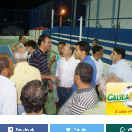
Facebook
Twittter
W