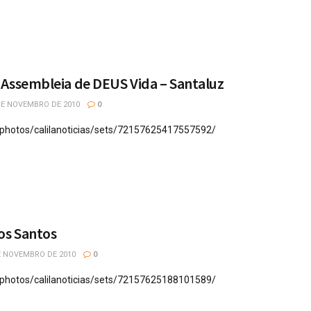
 Assembleia de DEUS Vida – Santaluz
DE NOVEMBRO DE 2010
0
m/photos/calilanoticias/sets/72157625417557592/
os Santos
E NOVEMBRO DE 2010
0
m/photos/calilanoticias/sets/72157625188101589/