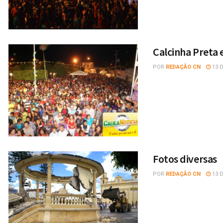
Calcinha Preta
POR
REDAÇÃO CN
13 D
Fotos diversas
POR
REDAÇÃO CN
13 D