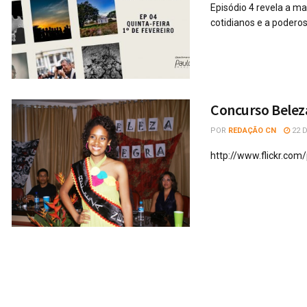
Episódio 4 revela a m
cotidianos e a podero
Concurso Belez
POR
REDAÇÃO CN
22 
http://www.flickr.co