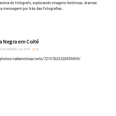
aestria do fotógrafo, explorando imagens históricas, dramas
sa mensagem por trás das Fotografias...
a Negra em Coité
DE NOVEMBRO DE 2010
0
m/photos/calilanoticias/sets/72157625320439459/