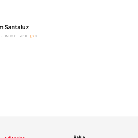
m Santaluz
 JUNHO DE 2010
0
Bahia