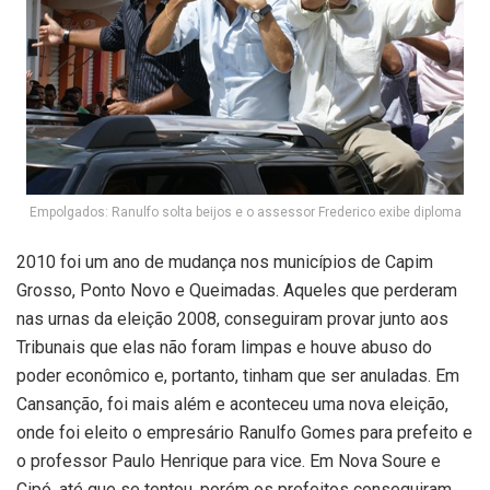
Empolgados: Ranulfo solta beijos e o assessor Frederico exibe diploma
2010 foi um ano de mudança nos municípios de Capim
Grosso, Ponto Novo e Queimadas. Aqueles que perderam
nas urnas da eleição 2008, conseguiram provar junto aos
Tribunais que elas não foram limpas e houve abuso do
poder econômico e, portanto, tinham que ser anuladas. Em
Cansanção, foi mais além e aconteceu uma nova eleição,
onde foi eleito o empresário Ranulfo Gomes para prefeito e
o professor Paulo Henrique para vice. Em Nova Soure e
Cipó, até que se tentou, porém os prefeitos conseguiram