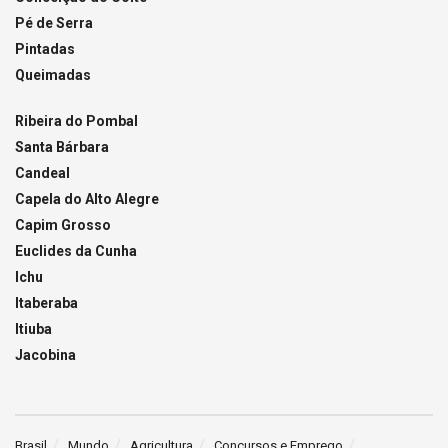
Pé de Serra
Pintadas
Queimadas
Ribeira do Pombal
Santa Bárbara
Candeal
Capela do Alto Alegre
Capim Grosso
Euclides da Cunha
Ichu
Itaberaba
Itiuba
Jacobina
Brasil
Mundo
Agricultura
Concursos e Emprego