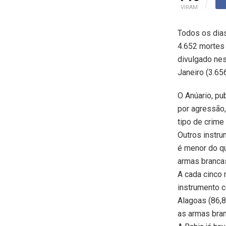
VIRAM
Todos os dias
4.652 mortes 
divulgado nest
Janeiro (3.65
O Anúario, pu
por agressão,
tipo de crime
Outros instru
é menor do qu
armas brancas
A cada cinco 
instrumento c
Alagoas (86,8
as armas bra