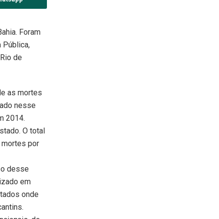
Bahia. Foram
 Pública,
 Rio de
ide as mortes
usado nesse
em 2014.
tado. O total
 mortes por
uso desse
lizado em
stados onde
antins.