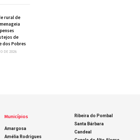
 rural de
omenageia
ipenses
stejos de
e dos Pobres
O DE 2026
Municípios
Ribeira do Pombal
Santa Bárbara
Amargosa
Candeal
Amélia Rodrigues