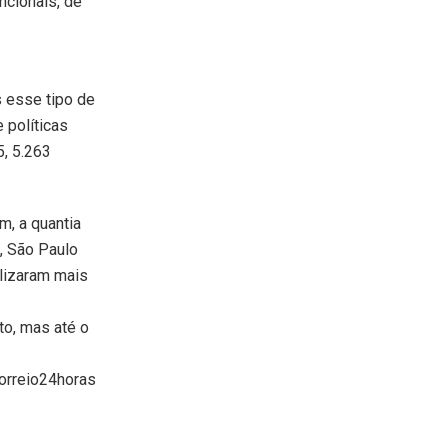
ncionais, de
 esse tipo de
 políticas
, 5.263
, a quantia
, São Paulo
alizaram mais
to, mas até o
Correio24horas