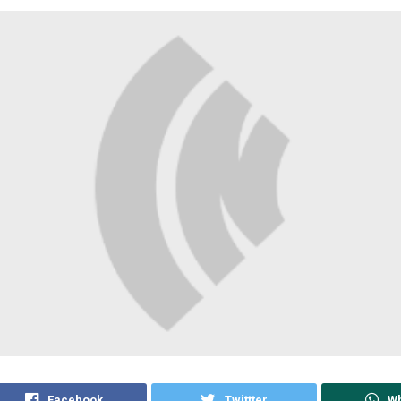
Facebook
Twittter
W