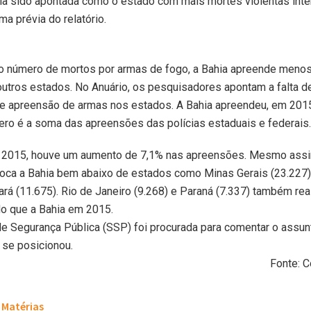
via sido apontada como o estado com mais mortes violentas inte
a prévia do relatório.
to número de mortos por armas de fogo, a Bahia apreende menos
utros estados. No Anuário, os pesquisadores apontam a falta de
de apreensão de armas nos estados. A Bahia apreendeu, em 2015
ro é a soma das apreensões das polícias estaduais e federais.
 2015, houve um aumento de 7,1% nas apreensões. Mesmo assim
loca a Bahia bem abaixo de estados como Minas Gerais (23.227)
ará (11.675). Rio de Janeiro (9.268) e Paraná (7.337) também re
o que a Bahia em 2015.
de Segurança Pública (SSP) foi procurada para comentar o assun
se posicionou.
Fonte: 
Matérias