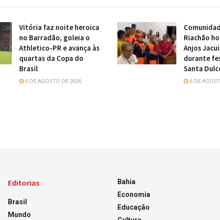
Vitória faz noite heroica
Comunidade
no Barradão, goleia o
Riachão h
Athletico-PR e avança às
Anjos Jacu
quartas da Copa do
durante fe
Brasil
Santa Dulc
6 DE AGOSTO DE 2026
6 DE AGOST
Editorias
Bahia
Economia
Brasil
Educação
Mundo