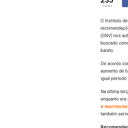
VIRAM
O Instituto 
recomendações
(GNV) nos aut
buscado conve
barato.
De acordo com
aumento de 6,
igual período
Na última ter
enquanto era
e morreu no 
também serve 
Recomenda