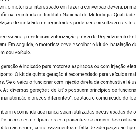
m, o motorista interessado em fazer a conversão deverá, prime
oficina registrada no Instituto Nacional de Metrologia, Qualidade
relação de instaladores registrados pode ser consultada no site 
necessário providenciar autorização prévia do Departamento Es
ran). Em seguida, o motorista deve escolher o kit de instalação 
m seu veículo.
a geração é indicado para motores aspirados ou com injeção elet
ponto. O kit de quinta geração é recomendado para veículos ma
. Se o veículo funcionar com injeção direta de combustível é u
. As diversas gerações de kit´s possuem princípios de funcion
manutenção e preços diferentes”, destaca o comunicado do Ip
também recomenda que nunca sejam utilizadas peças usadas de o
s. De acordo com o Ipem, os componentes de origem desconhec
oblemas sérios, como vazamentos e falta de adequação ao tipo 