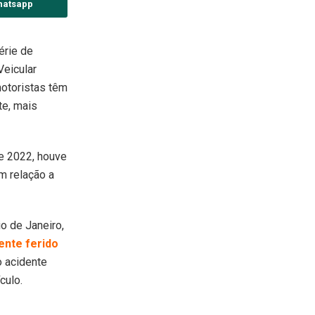
hatsapp
érie de
Veicular
motoristas têm
te, mais
de 2022, houve
m relação a
io de Janeiro,
ente ferido
o acidente
culo.