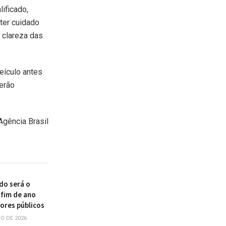
lificado,
ter cuidado
 clareza das
eículo antes
derão
Agência Brasil
do será o
 fim de ano
dores públicos
O DE 2026