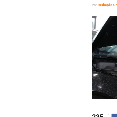
Por
Redação C
235