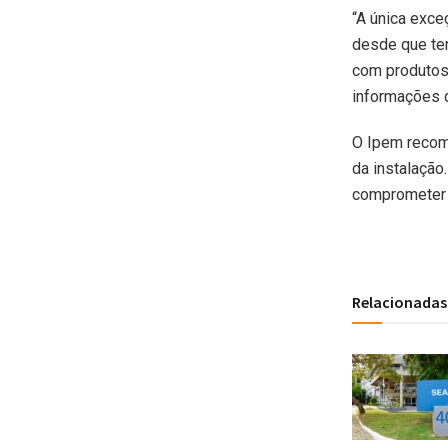
“A única exce
desde que ten
com produtos 
informações do
O Ipem recome
da instalação
comprometer 
Relacionadas