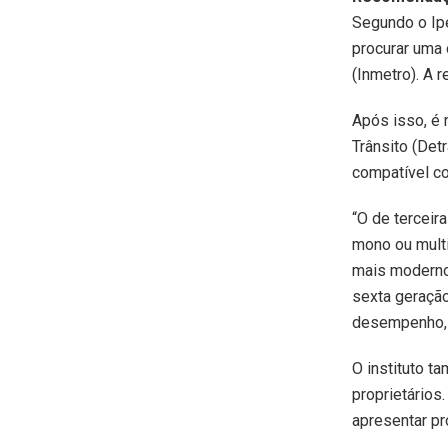
Segundo o Ipe
procurar uma 
(Inmetro). A 
Após isso, é 
Trânsito (Det
compatível co
“O de terceir
mono ou multi
mais modernos
sexta geração
desempenho, 
O instituto 
proprietário
apresentar pr