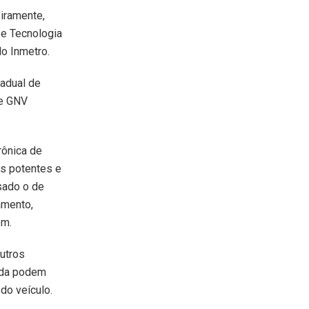
iramente,
 e Tecnologia
do Inmetro.
tadual de
de GNV
rônica de
is potentes e
sado o de
amento,
em.
utros
ida podem
do veículo.